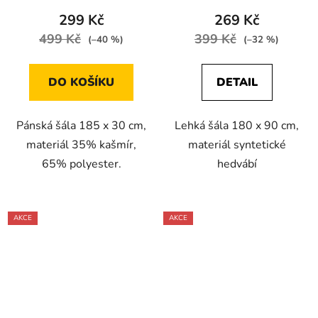
299 Kč
269 Kč
499 Kč
399 Kč
(–40 %)
(–32 %)
DO KOŠÍKU
DETAIL
Pánská šála 185 x 30 cm,
Lehká šála 180 x 90 cm,
materiál 35% kašmír,
materiál syntetické
65% polyester.
hedvábí
AKCE
AKCE