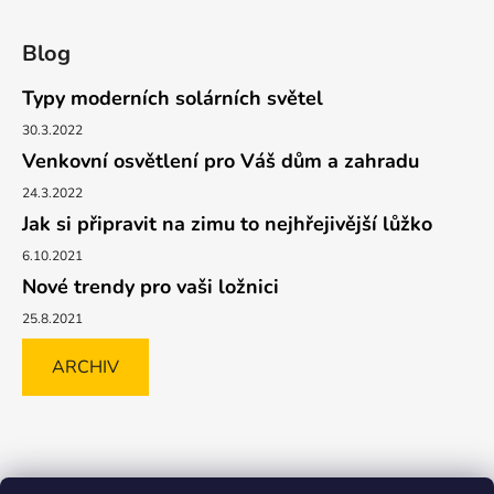
Blog
Typy moderních solárních světel
30.3.2022
Venkovní osvětlení pro Váš dům a zahradu
24.3.2022
Jak si připravit na zimu to nejhřejivější lůžko
6.10.2021
Nové trendy pro vaši ložnici
25.8.2021
ARCHIV
Shoptet.cz
GLAMI.CZ
FAVI.CZ
Heureka
BIANO.CZ