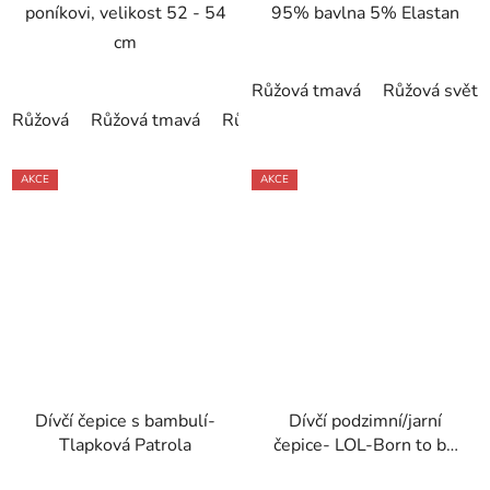
poníkovi, velikost 52 - 54
95% bavlna 5% Elastan
cm
Růžová tmavá
Růžová světl
Růžová
Růžová tmavá
Růžová světlá
AKCE
AKCE
Dívčí čepice s bambulí-
Dívčí podzimní/jarní
Tlapková Patrola
čepice- LOL-Born to be
bad