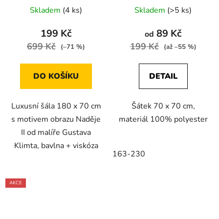
Skladem
(4 ks)
Skladem
(>5 ks)
199 Kč
89 Kč
od
699 Kč
199 Kč
(–71 %)
(až –55 %)
DO KOŠÍKU
DETAIL
Luxusní šála 180 x 70 cm
Šátek 70 x 70 cm,
s motivem obrazu Naděje
materiál 100% polyester
II od malíře Gustava
Klimta, bavlna + viskóza
163-230
AKCE