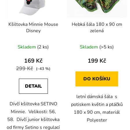
Kšiltovka Minnie Mouse
Hebká šála 180 x 90 cm
Disney
zelená
Skladem
(2 ks)
Skladem
(>5 ks)
169 Kč
199 Kč
299 Kč
(–43 %)
DO KOŠÍKU
DETAIL
letní dámská šála s
Dívčí kšiltovka SETINO
potiskem květin a ptáčků
Minnie. Velikosti: 56,
180 x 90 cm, materiál
58. Dívčí junior kšiltovka
Polyester
od firmy Setino s regulací