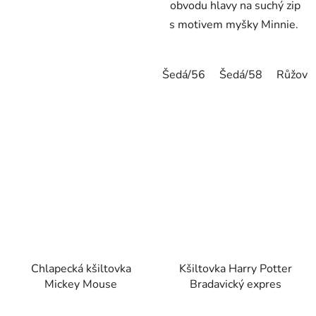
obvodu hlavy na suchý zip
s motivem myšky Minnie.
Šedá/56
Šedá/58
Růžová
Chlapecká kšiltovka
Kšiltovka Harry Potter
Mickey Mouse
Bradavický expres