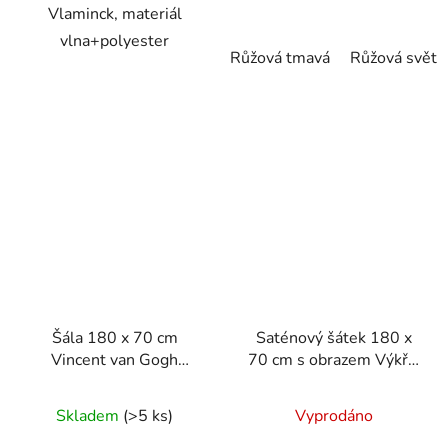
Vlaminck, materiál
vlna+polyester
Růžová tmavá
Růžová světl
Šála 180 x 70 cm
Saténový šátek 180 x
Vincent van Gogh
70 cm s obrazem Výkřik
Hvězdná noc
od Edvarda Muncha
Skladem
(>5 ks)
Vyprodáno