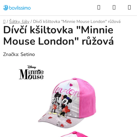
Přejít
Hledat
NÁKUP
na
KOŠÍK
obsah
Domů
/
Šátky, šály
/
Dívčí kšiltovka "Minnie Mouse London" růžová
Dívčí kšiltovka "Minnie
Mouse London" růžová
Značka:
Setino