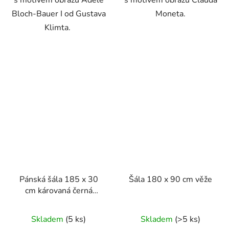
s motivem obrazu Adele
s motivem obrazu Clauda
Bloch-Bauer I od Gustava
Moneta.
Klimta.
Pánská šála 185 x 30
Šála 180 x 90 cm věže
cm károvaná černá
modrá a hnědá
Skladem
(5 ks)
Skladem
(>5 ks)