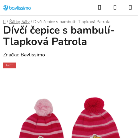
Přejít
Hledat
NÁKUP
na
KOŠÍK
obsah
Domů
/
Šátky, šály
/
Dívčí čepice s bambulí- Tlapková Patrola
Dívčí čepice s bambulí-
Tlapková Patrola
Značka:
Bavlissimo
AKCE