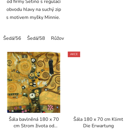
od firmy Setino s regulací
obvodu hlavy na suchý zip
s motivem myšky Minnie.
Šedá/56
Šedá/58
Růžová/58
AKCE
Šála bavlněná 180 x 70
Šála 180 x 70 cm Klimt
cm Strom života od
Die Erwartung