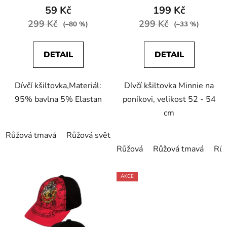
59 Kč
199 Kč
299 Kč
299 Kč
(–80 %)
(–33 %)
DETAIL
DETAIL
Dívčí kšiltovka,Materiál:
Dívčí kšiltovka Minnie na
95% bavlna 5% Elastan
poníkovi, velikost 52 - 54
cm
Růžová tmavá
Růžová světlá
Růžová
Růžová tmavá
Růž
AKCE