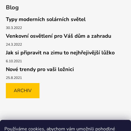
Blog
Typy moderních solárních světel
30.3.2022
Venkovní osvětlení pro Váš dům a zahradu
24.3.2022
Jak si připravit na zimu to nejhřejivější lůžko
6.10.2021
Nové trendy pro vaši ložnici
25.8.2021
ARCHIV
Shoptet.cz
GLAMI.CZ
FAVI.CZ
Heureka
BIANO.CZ
Používáme cookies, abychom vám umožnili pohodlné
MALL.CZ