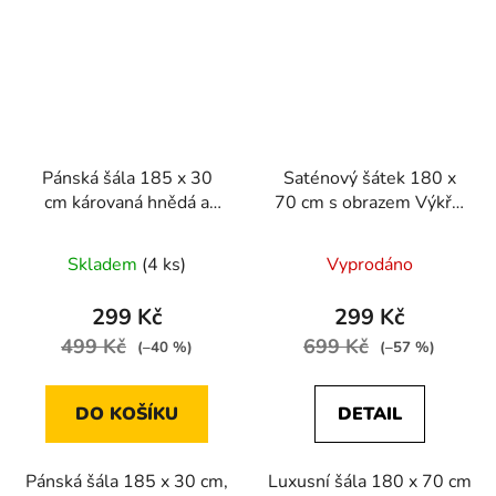
Pánská šála 185 x 30
Saténový šátek 180 x
cm károvaná hnědá a
70 cm s obrazem Výkřik
červená
od Edvarda Muncha
Skladem
(4 ks)
Vyprodáno
299 Kč
299 Kč
499 Kč
699 Kč
(–40 %)
(–57 %)
DO KOŠÍKU
DETAIL
Pánská šála 185 x 30 cm,
Luxusní šála 180 x 70 cm