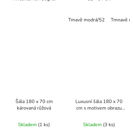
Tmavě modrá/52
Tmnavě m
Šála 180 x 70 cm
Luxusní šála 180 x 70
károvaná růžová
cm s motivem obrazu
Claude Moneta
Skladem
(1 ks)
Skladem
(3 ks)