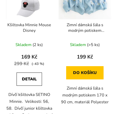
Kšiltovka Minnie Mouse
Zimní dámská šála s
Disney
modrým potiskem
květiny 170 x 90 cm
Skladem
(2 ks)
Skladem
(>5 ks)
169 Kč
199 Kč
299 Kč
(–43 %)
DO KOŠÍKU
DETAIL
Zimní dámská šála s
Dívčí kšiltovka SETINO
modrým potiskem 170 x
Minnie. Velikosti: 56,
90 cm, materiál Polyester
58. Dívčí junior kšiltovka