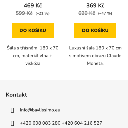
469 Kč
369 Kč
599 Kč
699 Kč
(–21 %)
(–47 %)
DO KOŠÍKU
DO KOŠÍKU
Šála s třásněmi 180 x 70
Luxusní šála 180 x 70 cm
cm, materiál vlna +
s motivem obrazu Claude
viskóza
Moneta.
Z
á
Kontakt
p
a
info
@
bavlissimo.eu
t
í
+420 608 083 280 +420 604 216 527