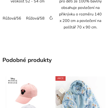
velikost 52 - 54 cm
pro děti ze 100% bavlny
obsahuje povlečení na
přikrývku o rozměru 140
Růžová/56
Růžová/58
Červená/56
Červená/58
x 200 cm a povlečení na
polštář 70 x 90 cm.
Podobné produkty
AKCE