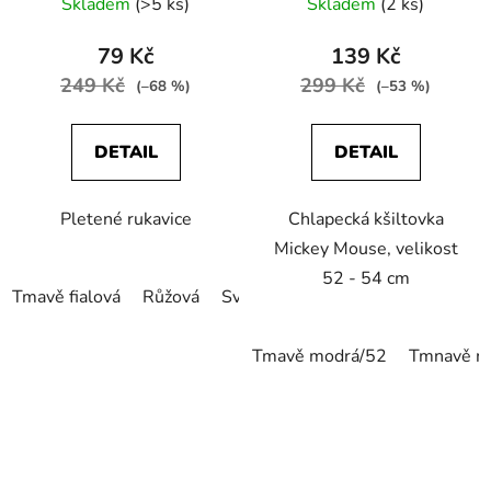
Skladem
(>5 ks)
Skladem
(2 ks)
79 Kč
139 Kč
249 Kč
299 Kč
(–68 %)
(–53 %)
DETAIL
DETAIL
Pletené rukavice
Chlapecká kšiltovka
Mickey Mouse, velikost
52 - 54 cm
Tmavě fialová
Růžová
Světle fialová
Tmavě modrá/52
Tmnavě m