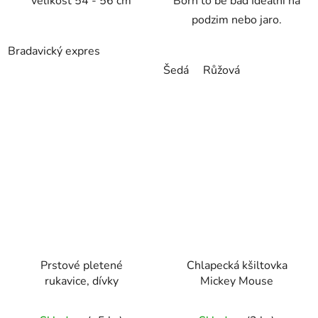
velikost 54 - 56 cm
Born to be bad Ideální na
podzim nebo jaro.
Bradavický expres
Šedá
Růžová
Prstové pletené
Chlapecká kšiltovka
rukavice, dívky
Mickey Mouse