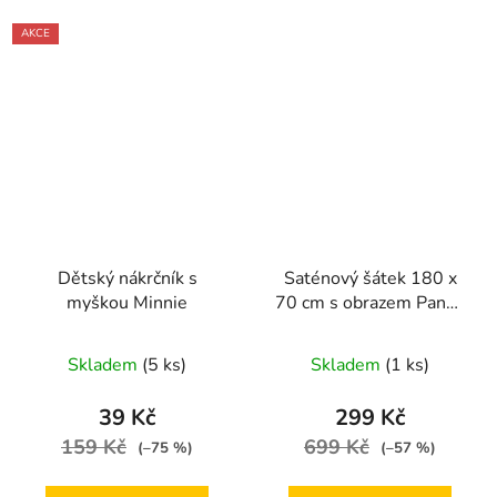
AKCE
Dětský nákrčník s
Saténový šátek 180 x
myškou Minnie
70 cm s obrazem Panny
od Gustava Klimta
Skladem
(5 ks)
Skladem
(1 ks)
39 Kč
299 Kč
159 Kč
699 Kč
(–75 %)
(–57 %)