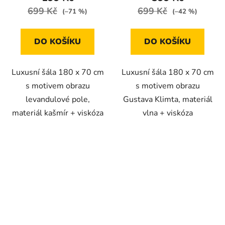
699 Kč
699 Kč
(–71 %)
(–42 %)
DO KOŠÍKU
DO KOŠÍKU
Luxusní šála 180 x 70 cm
Luxusní šála 180 x 70 cm
s motivem obrazu
s motivem obrazu
levandulové pole,
Gustava Klimta, materiál
materiál kašmír + viskóza
vlna + viskóza