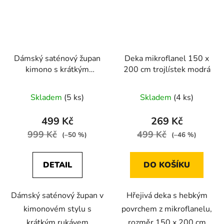
Dámský saténový župan
Deka mikroflanel 150 x
kimono s krátkým
200 cm trojlístek modrá
rukávem modrá
Skladem
(5 ks)
Skladem
(4 ks)
499 Kč
269 Kč
999 Kč
499 Kč
(–50 %)
(–46 %)
DETAIL
DO KOŠÍKU
Dámský saténový župan v
Hřejivá deka s hebkým
kimonovém stylu s
povrchem z mikroflanelu,
krátkým rukávem
rozměr 150 x 200 cm