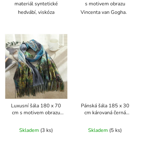
materiál syntetické
s motivem obrazu
hedvábí, viskóza
Vincenta van Gogha.
Luxusní šála 180 x 70
Pánská šála 185 x 30
cm s motivem obrazu
cm károvaná černá
Claude Moneta
modrá a hnědá
Skladem
(3 ks)
Skladem
(5 ks)