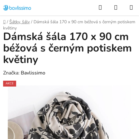
Přejít
Hledat
NÁKUP
na
KOŠÍK
obsah
Domů
/
Šátky, šály
/
Dámská šála 170 x 90 cm béžová s černým potiskem
květiny
Dámská šála 170 x 90 cm
béžová s černým potiskem
květiny
Značka:
Bavlissimo
AKCE