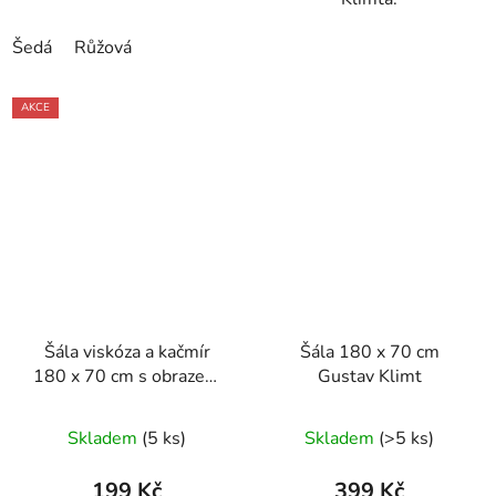
Šedá
Růžová
AKCE
Šála viskóza a kačmír
Šála 180 x 70 cm
180 x 70 cm s obrazem
Gustav Klimt
levandulové pole
Skladem
(5 ks)
Skladem
(>5 ks)
199 Kč
399 Kč