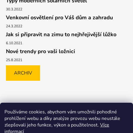
Typy moderních solárních světel
30.3.2022
Venkovní osvětlení pro Váš dům a zahradu
24.3.2022
Jak si připravit na zimu to nejhřejivější lůžko
6.10.2021
Nové trendy pro vaši ložnici
25.8.2021
ARCHIV
Shoptet.cz
GLAMI.CZ
FAVI.CZ
Heureka
BIANO.CZ
Používáme cookies, abychom vám umožnili pohodlné
MALL.CZ
prohlížení webu a díky analýze provozu webu neustále
zlepšovali jeho funkce, výkon a použitelnost.
Více
informací