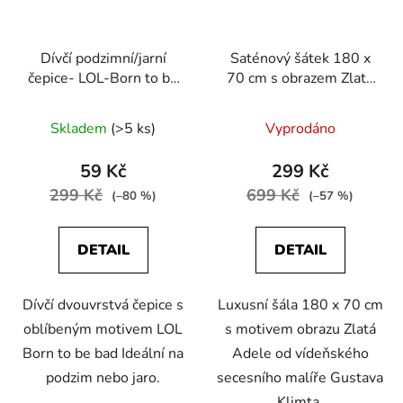
Dívčí podzimní/jarní
Saténový šátek 180 x
čepice- LOL-Born to be
70 cm s obrazem Zlatá
bad
Adele od Gustava
Klimta
Skladem
(>5 ks)
Vyprodáno
59 Kč
299 Kč
299 Kč
699 Kč
(–80 %)
(–57 %)
DETAIL
DETAIL
Dívčí dvouvrstvá čepice s
Luxusní šála 180 x 70 cm
oblíbeným motivem LOL
s motivem obrazu Zlatá
Born to be bad Ideální na
Adele od vídeňského
podzim nebo jaro.
secesního malíře Gustava
Klimta.