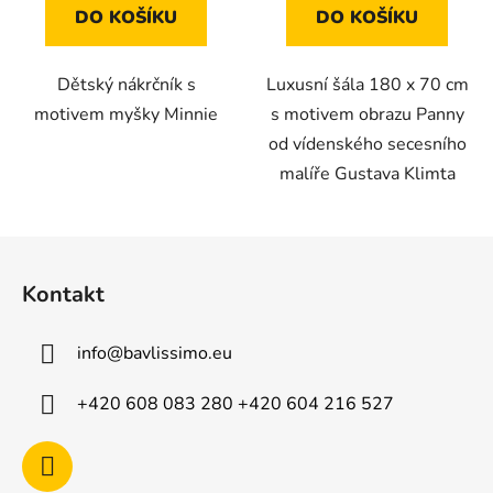
DO KOŠÍKU
DO KOŠÍKU
Dětský nákrčník s
Luxusní šála 180 x 70 cm
motivem myšky Minnie
s motivem obrazu Panny
od vídenského secesního
malíře Gustava Klimta
Z
á
Kontakt
p
a
info
@
bavlissimo.eu
t
í
+420 608 083 280 +420 604 216 527