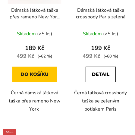
Dámská látková taška
Dámská látková taška
přes rameno New York
crossbody Paris zelená
zelená
Skladem
(>5 ks)
Skladem
(>5 ks)
189 Kč
199 Kč
499 Kč
499 Kč
(–62 %)
(–60 %)
DO KOŠÍKU
DETAIL
Černá dámská látková
Černá látková crossbody
taška přes rameno New
taška se zeleným
York
potiskem Paris
AKCE