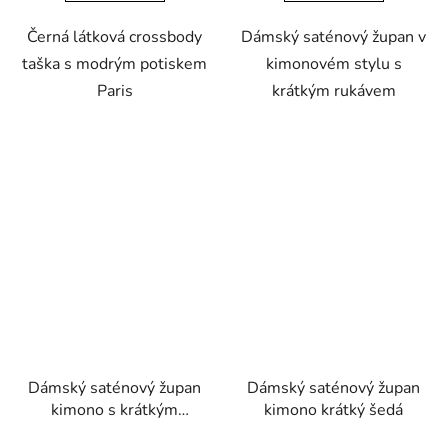
Černá látková crossbody
Dámský saténový župan v
taška s modrým potiskem
kimonovém stylu s
Paris
krátkým rukávem
Dámský saténový župan
Dámský saténový župan
kimono s krátkým
kimono krátký šedá
rukávem červená