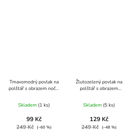
Tmavomodrý povlak na
Žlutozelený povlak na
polštář s obrazem noční
polštář s obrazem
scenerie 42 x 44 cm
Slunečnice od Vincenta
Van Gogha
Skladem
(1 ks)
Skladem
(5 ks)
99 Kč
129 Kč
249 Kč
249 Kč
(–60 %)
(–48 %)