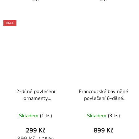
AKCE
2-dílné povlečení
Francouzské bavlněné
ornamenty
povlečení 6-dílné
bavlna/mikrovlákno
200x220cm s
zelená šedá 140x200
Eiffelovkou
Skladem
(1 ks)
Skladem
(3 ks)
na jednu postel
299 Kč
899 Kč
399 Kč
(–25 %)