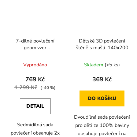
7-dílné povlečení
Dětské 3D povlečení
geom.vzor
štěně s mašlí 140x200
bavlna/mikrovlákno
růžová šedá 140x200
Vyprodáno
Skladem
(>5 ks)
na dvě postele
769 Kč
369 Kč
1 299 Kč
(–40 %)
DO KOŠÍKU
DETAIL
Dvoudílná sada povlečení
Sedmidílná sada
pro děti ze 100% bavlny
povlečení obsahuje 2x
obsahuje povlečení na