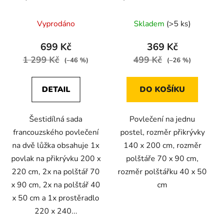
200x220cm béžové a
hvězdy na noční obloze
růžovými kvítky
Vyprodáno
Skladem
(>5 ks)
699 Kč
369 Kč
1 299 Kč
499 Kč
(–46 %)
(–26 %)
DETAIL
DO KOŠÍKU
Šestidílná sada
Povlečení na jednu
francouzského povlečení
postel, rozměr přikrývky
na dvě lůžka obsahuje 1x
140 x 200 cm, rozměr
povlak na přikrývku 200 x
polštáře 70 x 90 cm,
220 cm, 2x na polštář 70
rozměr polštářku 40 x 50
x 90 cm, 2x na polštář 40
cm
x 50 cm a 1x prostěradlo
220 x 240...