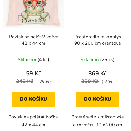
Povlak na polštář kočka
Prostěradlo mikroplyš
42 x 44 cm
90 x 200 cm oranžová
Skladem
(4 ks)
Skladem
(>5 ks)
59 Kč
369 Kč
249 Kč
399 Kč
(–76 %)
(–7 %)
DO KOŠÍKU
DO KOŠÍKU
Povlak na polštář kočka,
Prostěradlo z mikroplyše
42 x 44 cm
o rozměru 90 x 200 cm