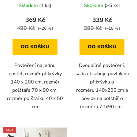
motivy)
rezavá šedá 140x200
Skladem
(1 ks)
Skladem
(>5 ks)
na jednu postel
369 Kč
339 Kč
499 Kč
399 Kč
(–26 %)
(–15 %)
DO KOŠÍKU
DO KOŠÍKU
Povlečení na jednu
Dvoudílné povlečení,
postel, rozměr přikrývky
sada obsahuje povlak na
140 x 200 cm, rozměr
přikrývku o
polštáře 70 x 90 cm,
rozměru 140x200 cm a
rozměr polštářku 40 x 50
povlak na polštář o
cm
rozměru 70x90 cm.
AKCE