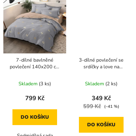
7-dílné bavlněné
3-dílné povlečení se
povlečení 140x200 cm
srdíčky a love na
šedé s béžovými kvítky
béžovém podkladu
140x200
Skladem
(3 ks)
Skladem
(2 ks)
799 Kč
349 Kč
599 Kč
(–41 %)
DO KOŠÍKU
DO KOŠÍKU
Sedmidílná sada