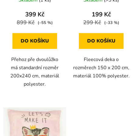
Skladem
(1 ks)
Skladem
(>5 ks)
399 Kč
199 Kč
899 Kč
299 Kč
(–55 %)
(–33 %)
DO KOŠÍKU
DO KOŠÍKU
Přehoz pře dvoulůžko
Fleecová deka o
má standardní rozměr
rozměrech 150 x 200 cm,
200x240 cm, materiál
materiál 100% polyester.
polyester.