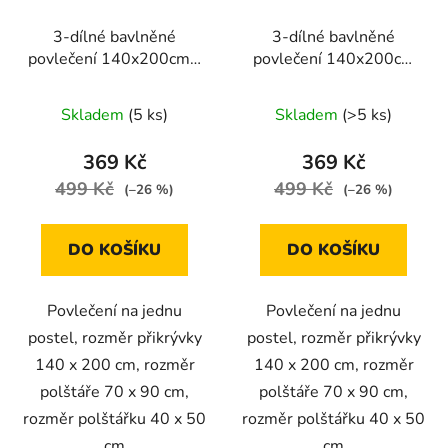
3-dílné bavlněné
3-dílné bavlněné
povlečení 140x200cm -
povlečení 140x200cm
šedý pléd
černý mramor s puntíky
Skladem
(5 ks)
Skladem
(>5 ks)
369 Kč
369 Kč
499 Kč
499 Kč
(–26 %)
(–26 %)
DO KOŠÍKU
DO KOŠÍKU
Povlečení na jednu
Povlečení na jednu
postel, rozměr přikrývky
postel, rozměr přikrývky
140 x 200 cm, rozměr
140 x 200 cm, rozměr
polštáře 70 x 90 cm,
polštáře 70 x 90 cm,
rozměr polštářku 40 x 50
rozměr polštářku 40 x 50
cm
cm