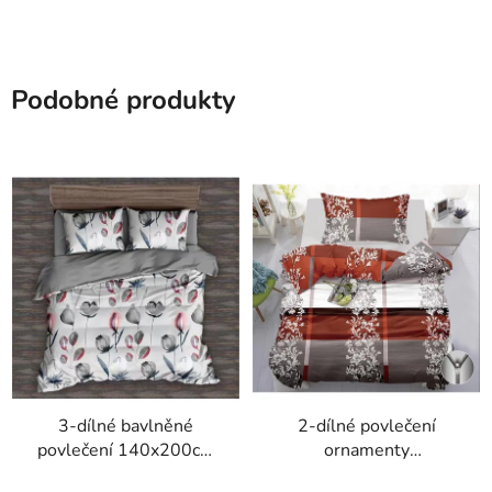
Podobné produkty
3-dílné bavlněné
2-dílné povlečení
povlečení 140x200cm
ornamenty
(bílá s rostlinnými
bavlna/mikrovlákno