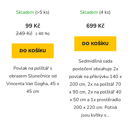
jelena 45 x 45 cm
béžové s růžovými
kvítky
Skladem
(>5 ks)
Skladem
(4 ks)
99 Kč
699 Kč
249 Kč
(–60 %)
DO KOŠÍKU
DO KOŠÍKU
Sedmidílná sada
Povlak na polštář s
povlečení obsahuje 2x
obrazem Slunečnice od
povlak na přikrývku 140 x
Vincenta Van Gogha, 45 x
200 cm, 2x na polštář 70
45 cm
x 90 cm, 2x na polštář 40
x 50 cm a 1x prostěradlo
200 x 220 cm. Potisk
jsou kvítky v...