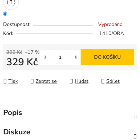
Dostupnost
Vyprodáno
Kód:
1410/ORA
399 Kč
–17 %
DO KOŠÍKU
329 Kč
Měrná cena:
Tisk
Zeptat se
Hlídat
Sdílet
Popis
Diskuze