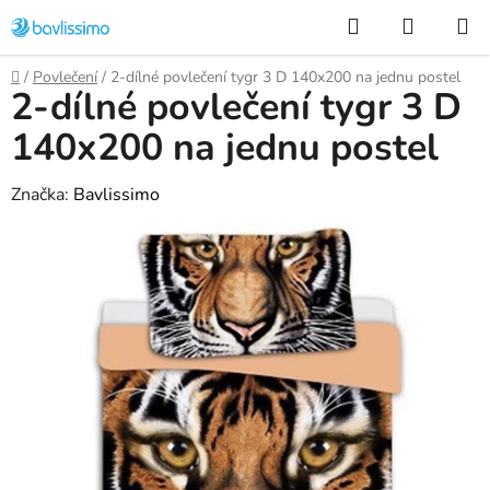
Přejít
Hledat
NÁKUP
na
KOŠÍK
obsah
Domů
/
Povlečení
/
2-dílné povlečení tygr 3 D 140x200 na jednu postel
2-dílné povlečení tygr 3 D
140x200 na jednu postel
Značka:
Bavlissimo