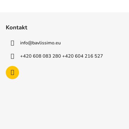
Z
á
Kontakt
p
a
info
@
bavlissimo.eu
t
í
+420 608 083 280 +420 604 216 527