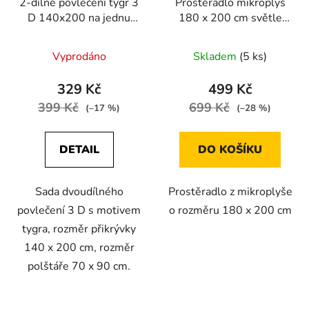
2-dílné povlečení tygr 3
Prostěradlo mikroplyš
D 140x200 na jednu
180 x 200 cm světle
postel
hnědá
Vyprodáno
Skladem
(5 ks)
329 Kč
499 Kč
399 Kč
699 Kč
(–17 %)
(–28 %)
DETAIL
DO KOŠÍKU
Sada dvoudílného
Prostěradlo z mikroplyše
povlečení 3 D s motivem
o rozměru 180 x 200 cm
tygra, rozměr přikrývky
140 x 200 cm, rozměr
polštáře 70 x 90 cm.