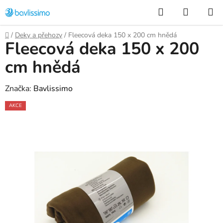
Přejít
Hledat
NÁKUP
na
KOŠÍK
obsah
Domů
/
Deky a přehozy
/
Fleecová deka 150 x 200 cm hnědá
Fleecová deka 150 x 200
cm hnědá
Značka:
Bavlissimo
AKCE