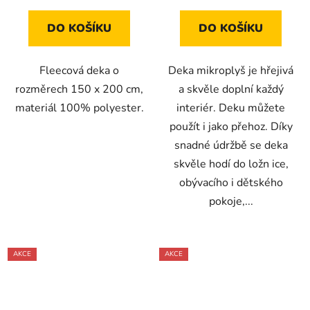
DO KOŠÍKU
DO KOŠÍKU
Fleecová deka o
Deka mikroplyš je hřejivá
rozměrech 150 x 200 cm,
a skvěle doplní každý
materiál 100% polyester.
interiér. Deku můžete
použít i jako přehoz. Díky
snadné údržbě se deka
skvěle hodí do ložn ice,
obývacího i dětského
pokoje,...
AKCE
AKCE