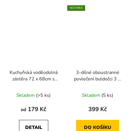
NOVINKA
Kuchyňská voděodolná
3-dílné oboustranné
zástěra 72 x 68cm s
povlečení buldočci 3 D
roztomilým medvídkem
černá140x200 cm
Skladem
(>5 ks)
Skladem
(5 ks)
179 Kč
399 Kč
od
DETAIL
DO KOŠÍKU