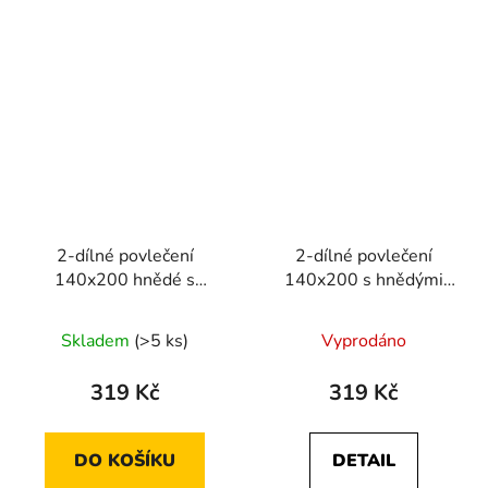
2-dílné povlečení
2-dílné povlečení
140x200 hnědé s
140x200 s hnědými
bílými květinami na
květiny na bílém
jednu postel
podkladu
Skladem
(>5 ks)
Vyprodáno
319 Kč
319 Kč
DO KOŠÍKU
DETAIL