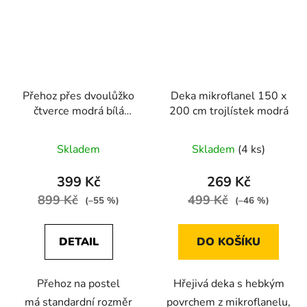
Přehoz přes dvoulůžko
Deka mikroflanel 150 x
čtverce modrá bílá
200 cm trojlístek modrá
červená
Skladem
Skladem
(4 ks)
399 Kč
269 Kč
899 Kč
499 Kč
(–55 %)
(–46 %)
DETAIL
DO KOŠÍKU
Přehoz na postel
Hřejivá deka s hebkým
má standardní rozměr
povrchem z mikroflanelu,