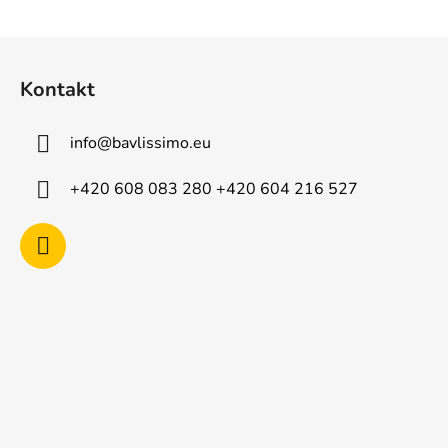
Z
á
Kontakt
p
a
info
@
bavlissimo.eu
t
í
+420 608 083 280 +420 604 216 527