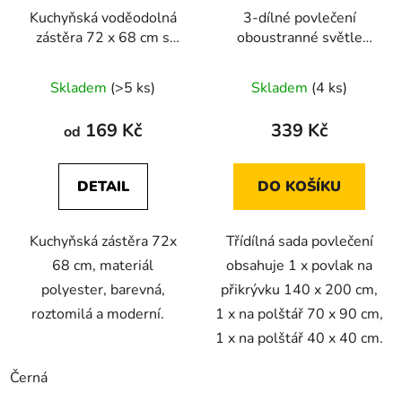
Kuchyňská voděodolná
3-dílné povlečení
zástěra 72 x 68 cm s
oboustranné světle
potiskem náčiní
hnědé s modrými pruhy
a ptáčkem
Skladem
(>5 ks)
Skladem
(4 ks)
140X200+70X90+40X40
169 Kč
339 Kč
od
DETAIL
DO KOŠÍKU
Kuchyňská zástěra 72x
Třídílná sada povlečení
68 cm, materiál
obsahuje 1 x povlak na
polyester, barevná,
přikrývku 140 x 200 cm,
roztomilá a moderní.
1 x na polštář 70 x 90 cm,
1 x na polštář 40 x 40 cm.
Černá