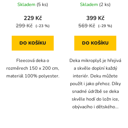
Skladem
(5 ks)
Skladem
(2 ks)
229 Kč
399 Kč
299 Kč
569 Kč
(–23 %)
(–29 %)
DO KOŠÍKU
DO KOŠÍKU
Fleecová deka o
Deka mikroplyš je hřejivá
rozměrech 150 x 200 cm,
a skvěle doplní každý
materiál 100% polyester.
interiér. Deku můžete
použít i jako přehoz. Díky
snadné údržbě se deka
skvěle hodí do ložn ice,
obývacího i dětského...