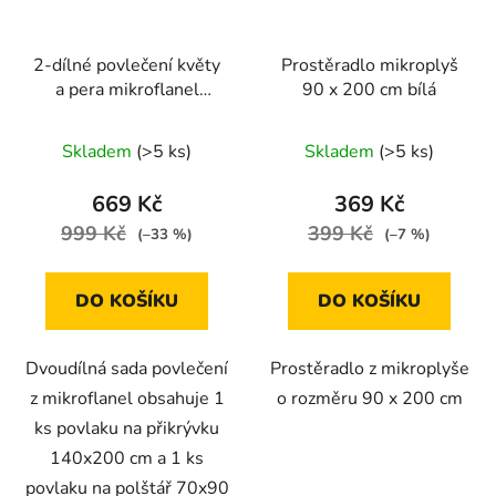
2-dílné povlečení květy
Prostěradlo mikroplyš
a pera mikroflanel
90 x 200 cm bílá
béžová 140x200 na
jednu postel
Skladem
(>5 ks)
Skladem
(>5 ks)
669 Kč
369 Kč
999 Kč
399 Kč
(–33 %)
(–7 %)
DO KOŠÍKU
DO KOŠÍKU
Dvoudílná sada povlečení
Prostěradlo z mikroplyše
z mikroflanel obsahuje 1
o rozměru 90 x 200 cm
ks povlaku na přikrývku
140x200 cm a 1 ks
povlaku na polštář 70x90