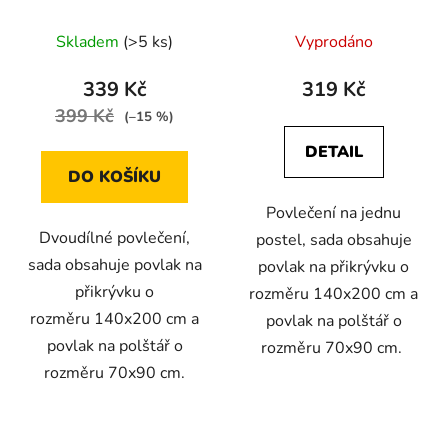
jednu postel
140x200 na jednu
postel
Skladem
(>5 ks)
Vyprodáno
339 Kč
319 Kč
399 Kč
(–15 %)
DETAIL
DO KOŠÍKU
Povlečení na jednu
Dvoudílné povlečení,
postel, sada obsahuje
sada obsahuje povlak na
povlak na přikrývku o
přikrývku o
rozměru 140x200 cm a
rozměru 140x200 cm a
povlak na polštář o
povlak na polštář o
rozměru 70x90 cm.
rozměru 70x90 cm.