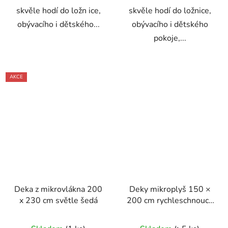
skvěle hodí do ložn ice,
skvěle hodí do ložnice,
obývacího i dětského...
obývacího i dětského
pokoje,...
AKCE
Deka z mikrovlákna 200
Deky mikroplyš 150 ×
x 230 cm světle šedá
200 cm rychleschnoucí,
hebký a hřejivý