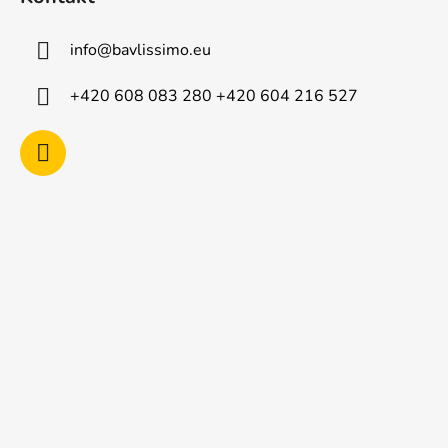
p
a
info
@
bavlissimo.eu
t
í
+420 608 083 280 +420 604 216 527