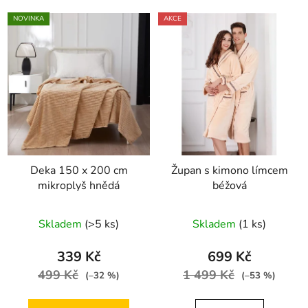
NOVINKA
AKCE
Deka 150 x 200 cm
Župan s kimono límcem
mikroplyš hnědá
béžová
Skladem
(>5 ks)
Skladem
(1 ks)
339 Kč
699 Kč
499 Kč
1 499 Kč
(–32 %)
(–53 %)