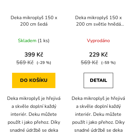
Deka mikroplyš 150 x
Deka mikroplyš 150 x
200 cm šedá
200 cm světle hnědá
deka
Skladem
(1 ks)
Vyprodáno
399 Kč
229 Kč
569 Kč
569 Kč
(–29 %)
(–59 %)
DO KOŠÍKU
DETAIL
Deka mikroplyš je hřejivá
Deka mikroplyš je hřejivá
a skvěle doplní každý
a skvěle doplní každý
interiér. Deku můžete
interiér. Deku můžete
použít i jako přehoz. Díky
použít i jako přehoz. Díky
snadné údržbě se deka
snadné údržbě se deka