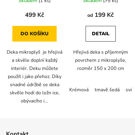
Skladem
(1 ks)
Skladem
(>5 ks)
499 Kč
199 Kč
od
DO KOŠÍKU
DETAIL
Deka mikroplyš je hřejivá
Hřejivá deka s příjemným
a skvěle doplní každý
povrchem z mikroplyše,
interiér. Deku můžete
rozměr 150 x 200 cm
použít i jako přehoz. Díky
snadné údržbě se deka
Krémová
tmavě šedá
svět
skvěle hodí do ložn ice,
obývacího i...
Z
á
Kontakt