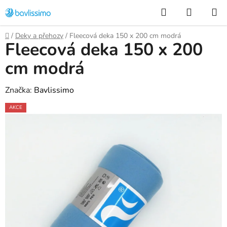
Přejít
Hledat
NÁKUP
na
KOŠÍK
obsah
Domů
/
Deky a přehozy
/
Fleecová deka 150 x 200 cm modrá
Fleecová deka 150 x 200
cm modrá
Značka:
Bavlissimo
AKCE