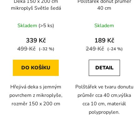
Deka 150 x 200 cm
Polštářek donut průměr
mikroplyš Světle šedá
40 cm
Skladem
(>5 ks)
Skladem
339 Kč
189 Kč
499 Kč
249 Kč
(–32 %)
(–24 %)
DO KOŠÍKU
DETAIL
Hřejivá deka s jemným
Polštářek ve tvaru donutu
povrchem z mikroplyše,
průměr cca 40 cm,výška
rozměr 150 x 200 cm
cca 10 cm, materiál
polypropylen.