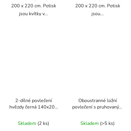
200 x 220 cm. Potisk
200 x 220 cm. Potisk
jsou kvítky v...
jsou...
2-dílné povlečení
Oboustranné ložní
hvězdy černá 140x200
povlečení s pruhovaným
cm
a kostkovaným vzorem
v modro-tyrkysové
Skladem
(2 ks)
Skladem
(>5 ks)
kombinaci 140 × 200