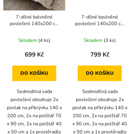
7-dílné balvněné
7-dílné bavlněné
povlečení 140x200 cm
povlečení 140x200 cm
béžové s růžovými
šedé s béžovými kvítky
kvítky
Skladem
(4 ks)
Skladem
(3 ks)
699 Kč
799 Kč
DO KOŠÍKU
DO KOŠÍKU
Sedmidílná sada
Sedmidílná sada
povlečení obsahuje 2x
povlečení obsahuje 2x
povlak na přikrývku 140 x
povlak na přikrývku 140 x
200 cm, 2x na polštář 70
200 cm, 2x na polštář 70
x 90 cm, 2x na polštář 40
x 90 cm, 2x na polštář 40
x 50 cm a 1x prostěradlo
x 50 cm a 1x prostěradlo