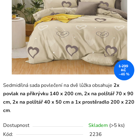
1 299
KČ
–46 %
Sedmidílná sada povlečení na dvě lůžka obsahuje
2x
povlak na přikrývku 140 x 200 cm, 2x na polštář 70 x 90
cm, 2x na polštář 40 x 50 cm a
1x prostěradlo 200 x 220
cm
.
Dostupnost
Skladem
(>5 ks)
Kód:
2236