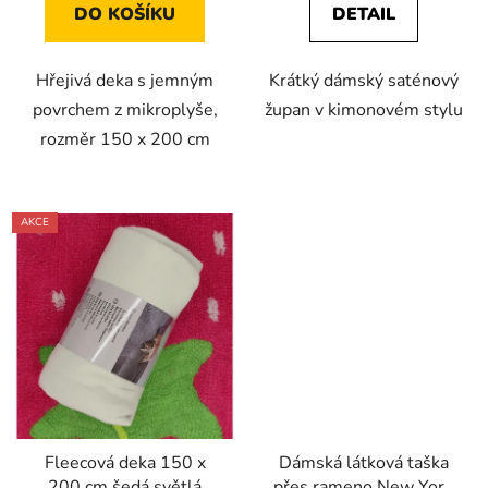
DO KOŠÍKU
DETAIL
Hřejivá deka s jemným
Krátký dámský saténový
povrchem z mikroplyše,
župan v kimonovém stylu
rozměr 150 x 200 cm
AKCE
Fleecová deka 150 x
Dámská látková taška
200 cm šedá světlá
přes rameno New York