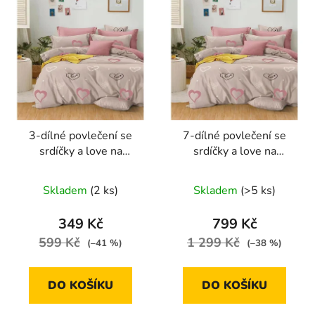
3-dílné povlečení se
7-dílné povlečení se
srdíčky a love na
srdíčky a love na
béžovém podkladu
béžovém podkladu
140x200
140x200 cm na dvě
Skladem
(2 ks)
Skladem
(>5 ks)
postele
349 Kč
799 Kč
599 Kč
1 299 Kč
(–41 %)
(–38 %)
DO KOŠÍKU
DO KOŠÍKU