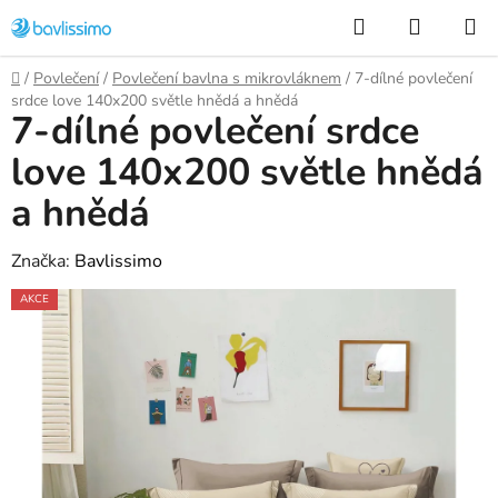
Přejít
Hledat
NÁKUP
na
KOŠÍK
obsah
Domů
/
Povlečení
/
Povlečení bavlna s mikrovláknem
/
7-dílné povlečení
srdce love 140x200 světle hnědá a hnědá
7-dílné povlečení srdce
love 140x200 světle hnědá
a hnědá
Značka:
Bavlissimo
AKCE