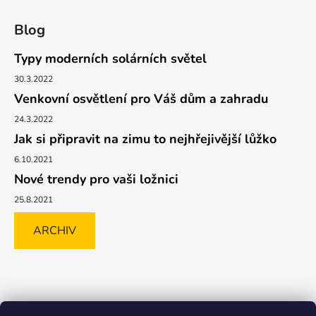
Blog
Typy moderních solárních světel
30.3.2022
Venkovní osvětlení pro Váš dům a zahradu
24.3.2022
Jak si připravit na zimu to nejhřejivější lůžko
6.10.2021
Nové trendy pro vaši ložnici
25.8.2021
ARCHIV
Shoptet.cz
GLAMI.CZ
FAVI.CZ
Heureka
BIANO.CZ