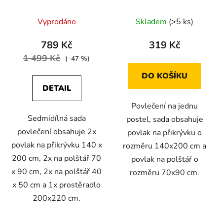
cm hnědé ombre
černobílé
Vyprodáno
Skladem
(>5 ks)
789 Kč
319 Kč
1 499 Kč
(–47 %)
DO KOŠÍKU
DETAIL
Povlečení na jednu
Sedmidílná sada
postel, sada obsahuje
povlečení obsahuje 2x
povlak na přikrývku o
povlak na přikrývku 140 x
rozměru 140x200 cm a
200 cm, 2x na polštář 70
povlak na polštář o
x 90 cm, 2x na polštář 40
rozměru 70x90 cm.
x 50 cm a 1x prostěradlo
200x220 cm.