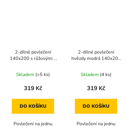
2-dílné povlečení
2-dílné povlečení
140x200 s růžovými a
hvězdy modrá 140x200
šedými květy na
na jednu postel
tmavošedém podladu
Skladem
(>5 ks)
Skladem
(4 ks)
319 Kč
319 Kč
DO KOŠÍKU
DO KOŠÍKU
Povlečení na jednu
Povlečení na jednu