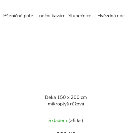
Pšeničné pole
noční kavárna
Slunečnice
Slunečnice
Hvězdná noc
červený dům
P
Deka 150 x 200 cm
mikroplyš růžová
Skladem
(>5 ks)