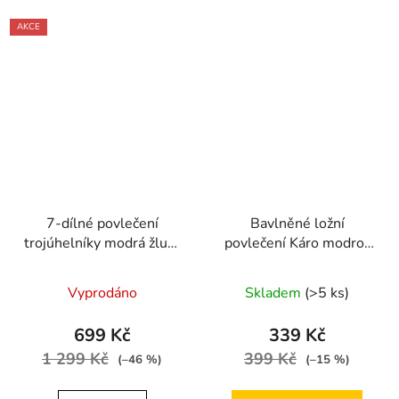
AKCE
7-dílné povlečení
Bavlněné ložní
trojúhelníky modrá žlutá
povlečení Káro modro-
140x200 na dvě
žluté 140 × 200 cm /
postele
70 × 90 cm
Vyprodáno
Skladem
(>5 ks)
699 Kč
339 Kč
1 299 Kč
399 Kč
(–46 %)
(–15 %)