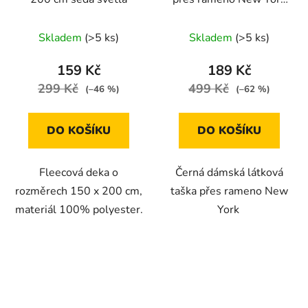
šedá
Skladem
(>5 ks)
Skladem
(>5 ks)
159 Kč
189 Kč
299 Kč
499 Kč
(–46 %)
(–62 %)
DO KOŠÍKU
DO KOŠÍKU
Fleecová deka o
Černá dámská látková
rozměrech 150 x 200 cm,
taška přes rameno New
materiál 100% polyester.
York