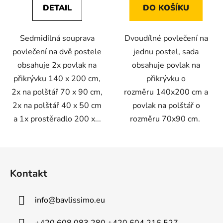
DETAIL
DO KOŠÍKU
Sedmidílná souprava
Dvoudílné povlečení na
povlečení na dvě postele
jednu postel, sada
obsahuje 2x povlak na
obsahuje povlak na
přikrývku 140 x 200 cm,
přikrývku o
2x na polštář 70 x 90 cm,
rozměru 140x200 cm a
2x na polštář 40 x 50 cm
povlak na polštář o
a 1x prostěradlo 200 x...
rozměru 70x90 cm.
Z
á
Kontakt
p
a
info
@
bavlissimo.eu
t
í