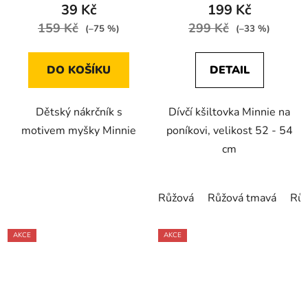
39 Kč
199 Kč
159 Kč
299 Kč
(–75 %)
(–33 %)
DO KOŠÍKU
DETAIL
Dětský nákrčník s
Dívčí kšiltovka Minnie na
motivem myšky Minnie
poníkovi, velikost 52 - 54
cm
Růžová
Růžová tmavá
Růž
AKCE
AKCE