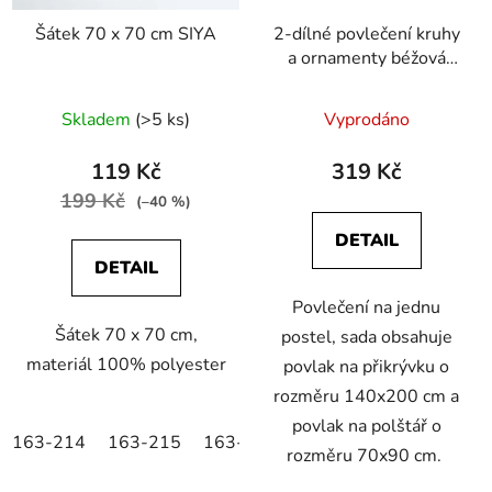
Šátek 70 x 70 cm SIYA
2-dílné povlečení kruhy
a ornamenty béžová
140x200 na jednu
postel
Skladem
(>5 ks)
Vyprodáno
119 Kč
319 Kč
199 Kč
(–40 %)
DETAIL
DETAIL
Povlečení na jednu
Šátek 70 x 70 cm,
postel, sada obsahuje
materiál 100% polyester
povlak na přikrývku o
rozměru 140x200 cm a
povlak na polštář o
163-214
163-215
163-216
rozměru 70x90 cm.