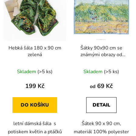
Hebká šála 180 x 90 cm
Šátky 90x90 cm se
zelená
známými obrazy od
Vincenta Van Gogha
Skladem
(>5 ks)
Skladem
(>5 ks)
199 Kč
69 Kč
od
DO KOŠÍKU
DETAIL
letní dámská šála s
Šátek 90 x 90 cm,
potiskem květin a ptáčků
materiál 100% polyester