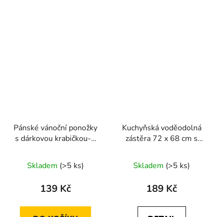
Pánské vánoční ponožky
Kuchyňská voděodolná
s dárkovou krabičkou-2
zástěra 72 x 68 cm s
páry vánočního
potiskem zvířátek
stromečku 43-47
Skladem
(>5 ks)
Skladem
(>5 ks)
139 Kč
189 Kč