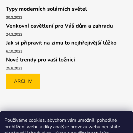
Typy moderních solárních světel
30.3.2022
Venkovní osvětlení pro Váš dům a zahradu
24.3.2022
Jak si připravit na zimu to nejhřejivější lůžko
6.10.2021
Nové trendy pro vaši ložnici
25.8.2021
ARCHIV
Shoptet.cz
GLAMI.CZ
FAVI.CZ
Heureka
BIANO.CZ
Používáme cookies, abychom vám umožnili pohodlné
MALL.CZ
prohlížení webu a díky analýze provozu webu neustále