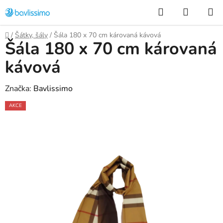
Přejít
Hledat
NÁKUP
na
KOŠÍK
obsah
Domů
/
Šátky, šály
/
Šála 180 x 70 cm károvaná kávová
Šála 180 x 70 cm károvaná
kávová
Značka:
Bavlissimo
AKCE