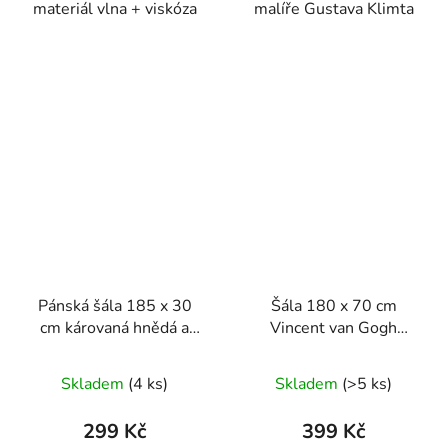
materiál vlna + viskóza
malíře Gustava Klimta
Pánská šála 185 x 30
Šála 180 x 70 cm
cm károvaná hnědá a
Vincent van Gogh
červená
Hvězdná noc
Skladem
(4 ks)
Skladem
(>5 ks)
299 Kč
399 Kč