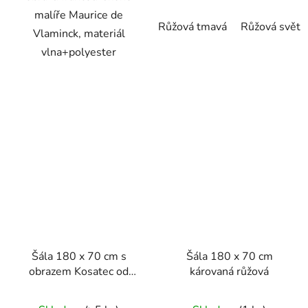
malíře Maurice de
Růžová tmavá
Růžová světl
Vlaminck, materiál
vlna+polyester
Šála 180 x 70 cm s
Šála 180 x 70 cm
obrazem Kosatec od
károvaná růžová
Vincenta van Gogha