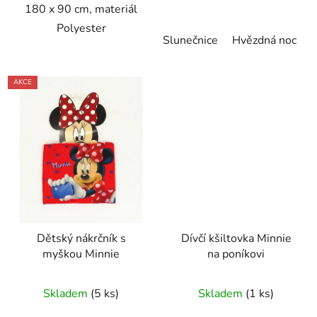
180 x 90 cm, materiál
Polyester
Slunečnice
Hvězdná noc
P
AKCE
Dětský nákrčník s
Dívčí kšiltovka Minnie
myškou Minnie
na poníkovi
Skladem
(5 ks)
Skladem
(1 ks)