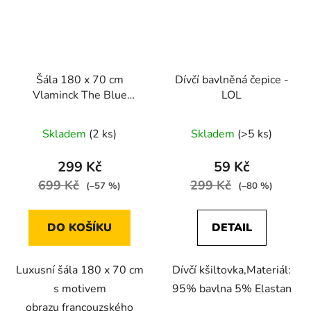
Šála 180 x 70 cm
Dívčí bavlněná čepice -
Vlaminck The Blue
LOL
House
Skladem
(2 ks)
Skladem
(>5 ks)
299 Kč
59 Kč
699 Kč
299 Kč
(–57 %)
(–80 %)
DO KOŠÍKU
DETAIL
Luxusní šála 180 x 70 cm
Dívčí kšiltovka,Materiál:
s motivem
95% bavlna 5% Elastan
obrazu francouzského