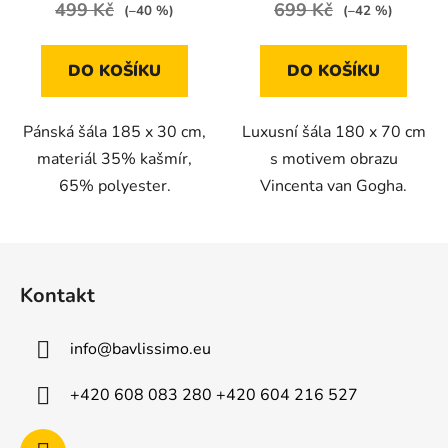
499 Kč
699 Kč
(–40 %)
(–42 %)
DO KOŠÍKU
DO KOŠÍKU
Pánská šála 185 x 30 cm,
Luxusní šála 180 x 70 cm
materiál 35% kašmír,
s motivem obrazu
65% polyester.
Vincenta van Gogha.
Z
á
Kontakt
p
a
info
@
bavlissimo.eu
t
í
+420 608 083 280 +420 604 216 527