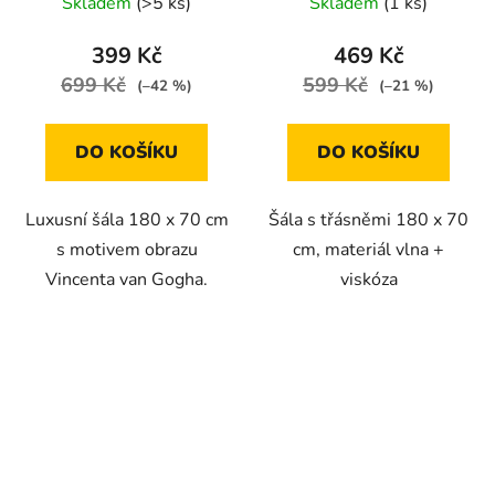
Skladem
(>5 ks)
Skladem
(1 ks)
399 Kč
469 Kč
699 Kč
599 Kč
(–42 %)
(–21 %)
DO KOŠÍKU
DO KOŠÍKU
Luxusní šála 180 x 70 cm
Šála s třásněmi 180 x 70
s motivem obrazu
cm, materiál vlna +
Vincenta van Gogha.
viskóza