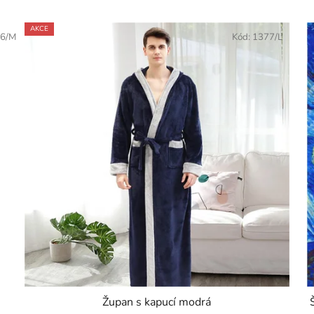
AKCE
6/M
Kód:
1377/L
Župan s kapucí modrá