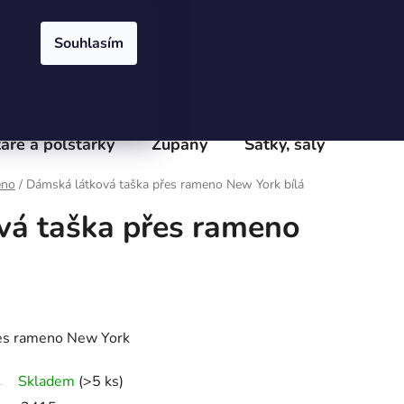
Přihlášení
Registrace
obchodu
Velkoobchod
Podmínky ochrany osobních údajů
e
Souhlasím
PRÁZDNÝ KOŠÍK
NÁKUPNÍ
KOŠÍK
áře a polštářky
Župany
Šátky, šály
Batoh
eno
/
Dámská látková taška přes rameno New York bílá
vá taška přes rameno
řes rameno New York
Skladem
(>5 ks)