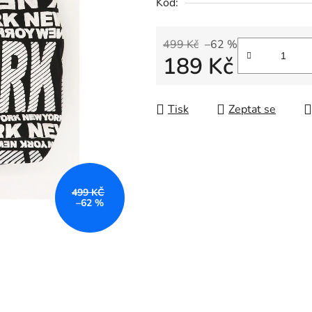
Kód:
499 Kč
–62 %
189 Kč
Měrná cena:
Tisk
Zeptat se
499 KČ
–62 %