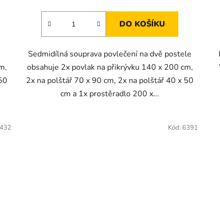
DO KOŠÍKU
Sedmidílná souprava povlečení na dvě postele
m,
obsahuje 2x povlak na přikrývku 140 x 200 cm,
 50
2x na polštář 70 x 90 cm, 2x na polštář 40 x 50
cm a 1x prostěradlo 200 x...
432
Kód:
6391