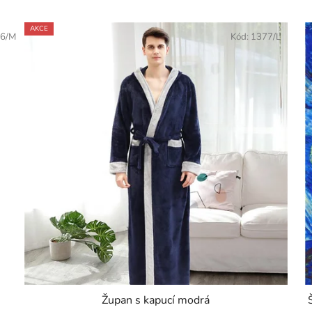
AKCE
6/M
Kód:
1377/L
Župan s kapucí modrá