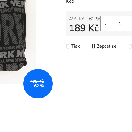
Kód:
499 Kč
–62 %
189 Kč
Měrná cena:
Tisk
Zeptat se
499 KČ
–62 %