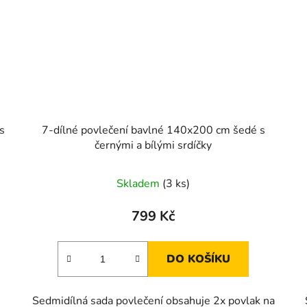
s
7-dílné povlečení bavlné 140x200 cm šedé s
černými a bílými srdíčky
Skladem
(3 ks)
799 Kč
DO KOŠÍKU
Sedmidílná sada povlečení obsahuje 2x povlak na