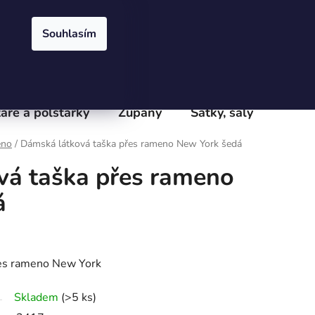
Přihlášení
Registrace
obchodu
Velkoobchod
Podmínky ochrany osobních údajů
e
Souhlasím
PRÁZDNÝ KOŠÍK
NÁKUPNÍ
KOŠÍK
áře a polštářky
Župany
Šátky, šály
Batoh
eno
/
Dámská látková taška přes rameno New York šedá
vá taška přes rameno
á
řes rameno New York
Skladem
(>5 ks)