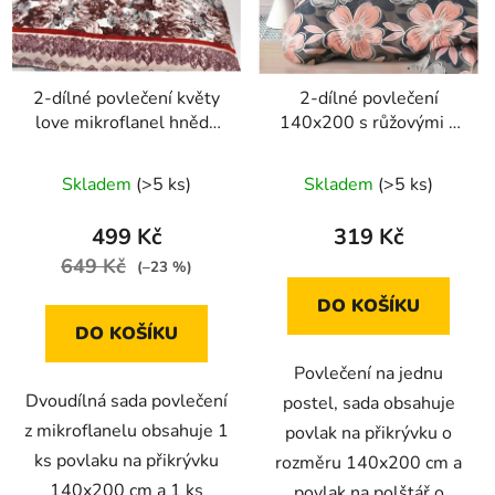
2-dílné povlečení květy
2-dílné povlečení
love mikroflanel hnědá
140x200 s růžovými a
140x200 na jednu
šedými květy na
postel
tmavošedém podladu
Skladem
(>5 ks)
Skladem
(>5 ks)
499 Kč
319 Kč
649 Kč
(–23 %)
DO KOŠÍKU
DO KOŠÍKU
Povlečení na jednu
Dvoudílná sada povlečení
postel, sada obsahuje
z mikroflanelu obsahuje 1
povlak na přikrývku o
ks povlaku na přikrývku
rozměru 140x200 cm a
140x200 cm a 1 ks
povlak na polštář o