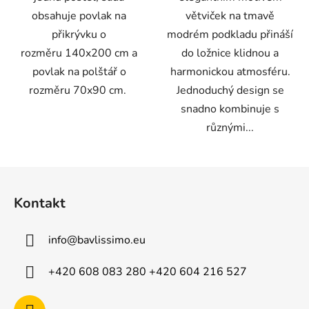
obsahuje povlak na
větviček na tmavě
přikrývku o
modrém podkladu přináší
rozměru 140x200 cm a
do ložnice klidnou a
povlak na polštář o
harmonickou atmosféru.
rozměru 70x90 cm.
Jednoduchý design se
snadno kombinuje s
různými...
Z
á
Kontakt
p
a
info
@
bavlissimo.eu
t
í
+420 608 083 280 +420 604 216 527