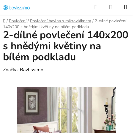
Přejít
Hledat
NÁKUP
na
KOŠÍK
obsah
Domů
/
Povlečení
/
Povlečení bavlna s mikrovláknem
/
2-dílné povlečení
140x200 s hnědými květiny na bílém podkladu
2-dílné povlečení 140x200
s hnědými květiny na
bílém podkladu
Značka:
Bavlissimo