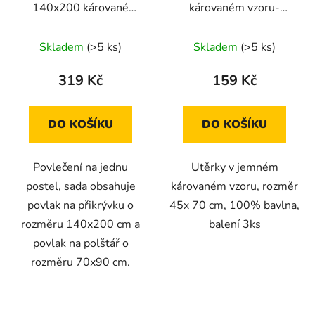
140x200 kárované
károvaném vzoru-
černobílé
červená 3ks
Skladem
(>5 ks)
Skladem
(>5 ks)
319 Kč
159 Kč
DO KOŠÍKU
DO KOŠÍKU
Povlečení na jednu
Utěrky v jemném
postel, sada obsahuje
károvaném vzoru, rozměr
povlak na přikrývku o
45x 70 cm, 100% bavlna,
rozměru 140x200 cm a
balení 3ks
povlak na polštář o
rozměru 70x90 cm.