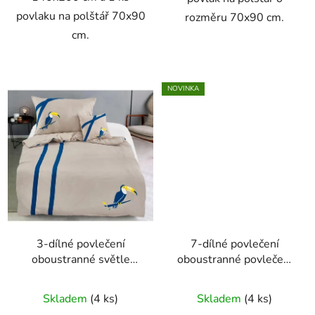
povlaku na polštář 70x90
rozměru 70x90 cm.
cm.
NOVINKA
3-dílné povlečení
7-dílné povlečení
oboustranné světle
oboustranné povlečení
hnědé s modrými pruhy
s puntíkem 140x200
a ptáčkem
cm hnědá a bílá
Skladem
(4 ks)
Skladem
(4 ks)
140X200+70X90+40X40