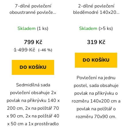
7-dílné povlečení
2-dílné povlečení
oboustranné povlečení
bleděmodré 140x200
na 2 postel HNĚDO -
na jednu postel
BÉŽOVÉ s Puntíkem
Skladem
(1 ks)
Skladem
(>5 ks)
140x200
799 Kč
319 Kč
1 499 Kč
(–46 %)
DO KOŠÍKU
DO KOŠÍKU
Povlečení na jednu
Sedmidílná sada
postel, sada obsahuje
povlečení obsahuje 2x
povlak na přikrývku o
povlak na přikrývku 140 x
rozměru 140x200 cm a
200 cm, 2x na polštář 70
povlak na polštář o
x 90 cm, 2x na polštář 40
rozměru 70x90 cm.
x 50 cm a 1x prostěradlo