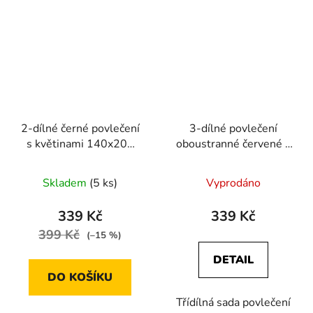
2-dílné černé povlečení
3-dílné povlečení
s květinami 140x200
oboustranné červené s
pro jednu postel
bílými pruhy a
pampeliškami
Skladem
(5 ks)
Vyprodáno
140X200+70X90+40X40
339 Kč
339 Kč
399 Kč
(–15 %)
DETAIL
DO KOŠÍKU
Třídílná sada povlečení