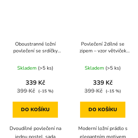
Oboustranné ložní
Povlečení 2dílné se
povlečení se srdíčky
zipem – vzor větviček
zeleno-žluté 140 × 200
140 × 200 cm / 70 × 90
cm / 70 × 90 cm
cm
Skladem
(>5 ks)
Skladem
(>5 ks)
339 Kč
339 Kč
399 Kč
399 Kč
(–15 %)
(–15 %)
DO KOŠÍKU
DO KOŠÍKU
Dvoudílné povlečení na
Moderní ložní prádlo s
jednu postel, sada
elegantním motivem