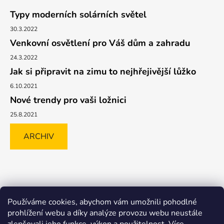
Typy moderních solárních světel
30.3.2022
Venkovní osvětlení pro Váš dům a zahradu
24.3.2022
Jak si připravit na zimu to nejhřejivější lůžko
6.10.2021
Nové trendy pro vaši ložnici
25.8.2021
ARCHIV
Shoptet.cz
GLAMI.CZ
FAVI.CZ
Heureka
BIANO.CZ
Používáme cookies, abychom vám umožnili pohodlné
MALL.CZ
prohlížení webu a díky analýze provozu webu neustále