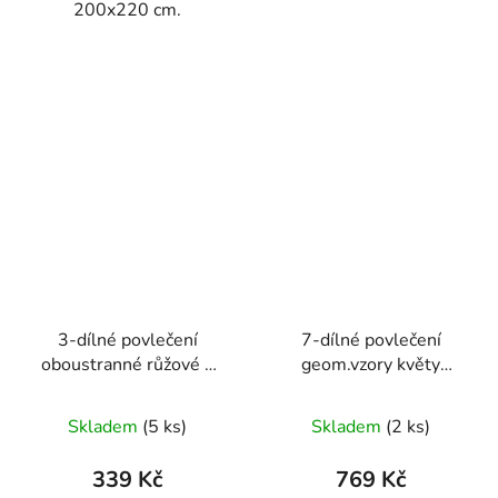
200x220 cm.
3-dílné povlečení
7-dílné povlečení
oboustranné růžové s
geom.vzory květy
modrými pruhy, větvem
bavlna/mikrovlákno
a králíkem
šedá modrá 140x200
Skladem
(5 ks)
Skladem
(2 ks)
140X200+70X90+40X40
na dvě postele
339 Kč
769 Kč