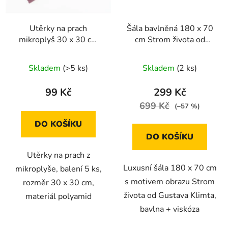
Utěrky na prach
Šála bavlněná 180 x 70
mikroplyš 30 x 30 cm
cm Strom života od
balení 5 ks
Gustava Klimta
Skladem
(>5 ks)
Skladem
(2 ks)
99 Kč
299 Kč
699 Kč
(–57 %)
DO KOŠÍKU
DO KOŠÍKU
Utěrky na prach z
Luxusní šála 180 x 70 cm
mikroplyše, balení 5 ks,
s motivem obrazu Strom
rozměr 30 x 30 cm,
života od Gustava Klimta,
materiál polyamid
bavlna + viskóza