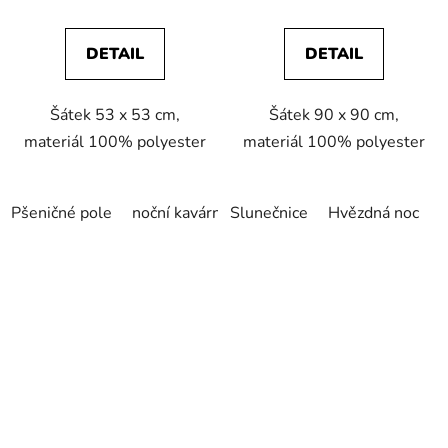
DETAIL
DETAIL
Šátek 53 x 53 cm,
Šátek 90 x 90 cm,
materiál 100% polyester
materiál 100% polyester
Pšeničné pole
noční kavárna
Slunečnice
Slunečnice
Hvězdná noc
červený dům
P