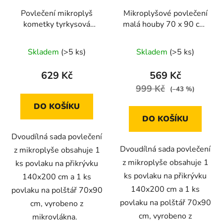
Povlečení mikroplyš
Mikroplyšové povlečení
kometky tyrkysová
malá houby 70 x 90 cm,
70x90/140x200cm
140 x 200 cm
Skladem
(>5 ks)
Skladem
(>5 ks)
629 Kč
569 Kč
999 Kč
(–43 %)
DO KOŠÍKU
DO KOŠÍKU
Dvoudílná sada povlečení
Dvoudílná sada povlečení
z mikroplyše obsahuje 1
z mikroplyše obsahuje 1
ks povlaku na přikrývku
ks povlaku na přikrývku
140x200 cm a 1 ks
140x200 cm a 1 ks
povlaku na polštář 70x90
povlaku na polštář 70x90
cm, vyrobeno z
cm, vyrobeno z
mikrovlákna.