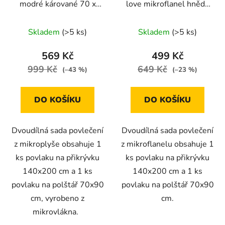
modré kárované 70 x
love mikroflanel hnědá
90 cm, 140 x 200 cm
140x200 na jednu
postel
Skladem
(>5 ks)
Skladem
(>5 ks)
569 Kč
499 Kč
999 Kč
649 Kč
(–43 %)
(–23 %)
DO KOŠÍKU
DO KOŠÍKU
Dvoudílná sada povlečení
Dvoudílná sada povlečení
z mikroplyše obsahuje 1
z mikroflanelu obsahuje 1
ks povlaku na přikrývku
ks povlaku na přikrývku
140x200 cm a 1 ks
140x200 cm a 1 ks
povlaku na polštář 70x90
povlaku na polštář 70x90
cm, vyrobeno z
cm.
mikrovlákna.