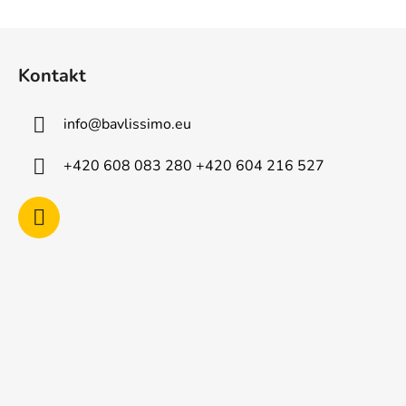
Z
á
Kontakt
p
a
info
@
bavlissimo.eu
t
í
+420 608 083 280 +420 604 216 527