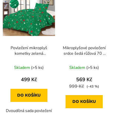
Povlečení mikroplyš
Mikroplyšové povlečení
kometky zelená
srdce šedá růžová 70 x
70x90/140x200cm
90 cm , 140 x 200 cm
Skladem
(>5 ks)
Skladem
(>5 ks)
499 Kč
569 Kč
999 Kč
(–43 %)
DO KOŠÍKU
DO KOŠÍKU
Dvoudílná sada povlečení