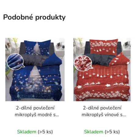
Podobné produkty
2-dílné povlečení
2-dílné povlečení
mikroplyš modré s
mikroplyš vínové s
bílým obrazem
bílým potiskem
140x200
140x200 s vánočním
Skladem
(>5 ks)
Skladem
(>5 ks)
motivem