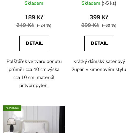
Skladem
Skladem
(>5 ks)
189 Kč
399 Kč
249 Kč
999 Kč
(–24 %)
(–60 %)
DETAIL
DETAIL
Polštářek ve tvaru donutu
Krátký dámský saténový
průměr cca 40 cm,výška
župan v kimonovém stylu
cca 10 cm, materiál
polypropylen.
NOVINKA