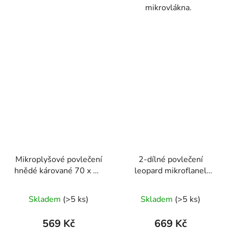
mikrovlákna.
Mikroplyšové povlečení
2-dílné povlečení
hnědé kárované 70 x 90
leopard mikroflanel
cm, 140 x 200 cm
140x200 na jednu
postel
Skladem
(>5 ks)
Skladem
(>5 ks)
569 Kč
669 Kč