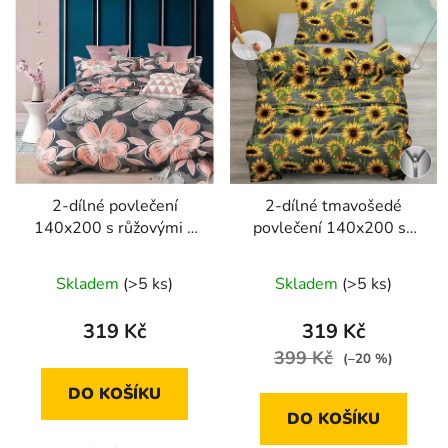
2-dílné povlečení
2-dílné tmavošedé
140x200 s růžovými a
povlečení 140x200 se
šedými květy na
žlutými slunečnicemi
tmavošedém podladu
Skladem
(>5 ks)
Skladem
(>5 ks)
319 Kč
319 Kč
399 Kč
(–20 %)
DO KOŠÍKU
DO KOŠÍKU