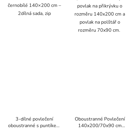
černobílé 140×200 cm –
povlak na přikrývku o
2dílná sada, zip
rozměru 140x200 cm a
povlak na polštář o
rozměru 70x90 cm.
3-dílné povlečení
Oboustranné Povlečení
oboustranné s puntíkem
140x200/70x90 cm
140x200 šedá a zelená
černo-červenné