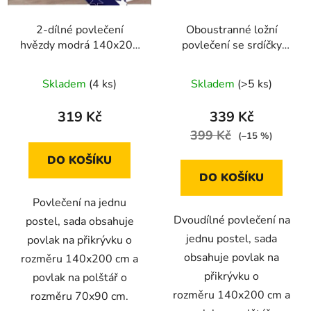
2-dílné povlečení
Oboustranné ložní
hvězdy modrá 140x200
povlečení se srdíčky
na jednu postel
zeleno-žluté 140 × 200
cm / 70 × 90 cm
Skladem
(4 ks)
Skladem
(>5 ks)
319 Kč
339 Kč
399 Kč
(–15 %)
DO KOŠÍKU
DO KOŠÍKU
Povlečení na jednu
Dvoudílné povlečení na
postel, sada obsahuje
jednu postel, sada
povlak na přikrývku o
obsahuje povlak na
rozměru 140x200 cm a
přikrývku o
povlak na polštář o
rozměru 140x200 cm a
rozměru 70x90 cm.