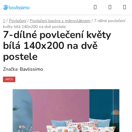
Přejít
Hledat
NÁKUP
na
KOŠÍK
obsah
Domů
/
Povlečení
/
Povlečení bavlna s mikrovláknem
/
7-dílné povlečení
květy bílá 140x200 na dvě postele
7-dílné povlečení květy
bílá 140x200 na dvě
postele
Značka:
Bavlissimo
AKCE