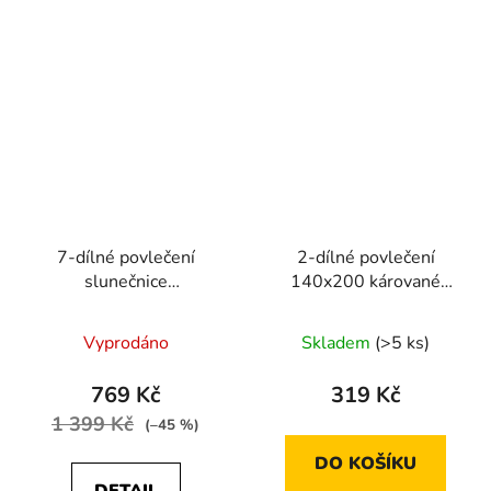
7-dílné povlečení
2-dílné povlečení
slunečnice
140x200 kárované
bavlna/mikrovlákno
černobílé
černá žlutá 140x200 na
Vyprodáno
Skladem
(>5 ks)
dvě postele
769 Kč
319 Kč
1 399 Kč
(–45 %)
DO KOŠÍKU