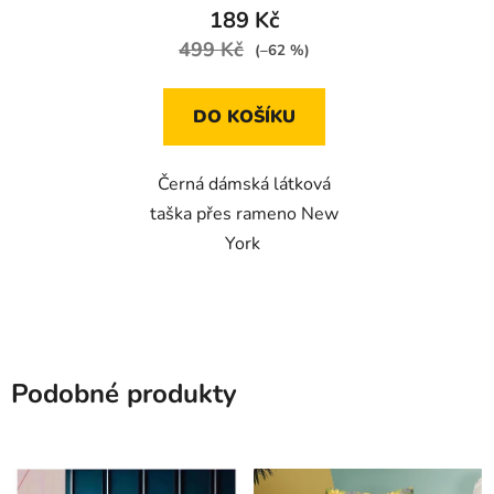
189 Kč
499 Kč
(–62 %)
DO KOŠÍKU
Černá dámská látková
taška přes rameno New
York
Podobné produkty