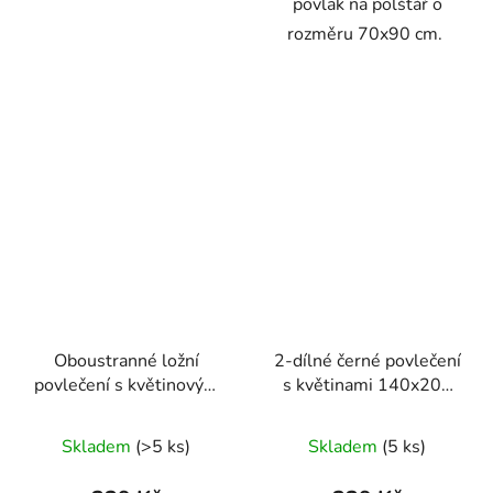
povlak na polštář o
rozměru 70x90 cm.
Oboustranné ložní
2-dílné černé povlečení
povlečení s květinovým
s květinami 140x200
motivem v pastelových
pro jednu postel
barvách 140 × 200 cm /
Skladem
(>5 ks)
Skladem
(5 ks)
70 × 90 cm