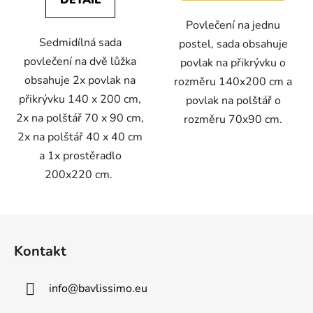
DETAIL
Povlečení na jednu
Sedmidílná sada
postel, sada obsahuje
povlečení na dvě lůžka
povlak na přikrývku o
obsahuje 2x povlak na
rozměru 140x200 cm a
přikrývku 140 x 200 cm,
povlak na polštář o
2x na polštář 70 x 90 cm,
rozměru 70x90 cm.
2x na polštář 40 x 40 cm
a 1x prostěradlo
200x220 cm.
Z
á
Kontakt
p
a
info
@
bavlissimo.eu
t