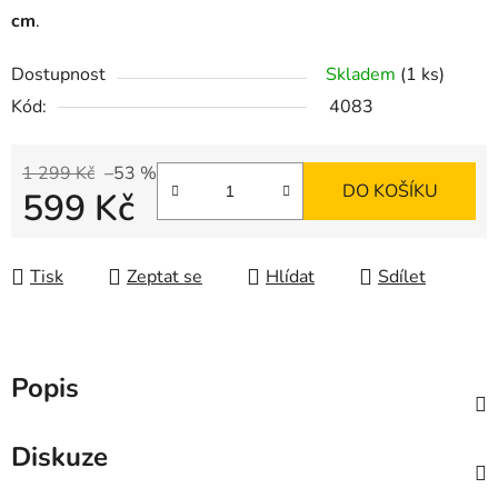
cm
.
Dostupnost
Skladem
(1 ks)
Kód:
4083
1 299 Kč
–53 %
DO KOŠÍKU
599 Kč
Měrná cena:
Tisk
Zeptat se
Hlídat
Sdílet
Popis
Diskuze