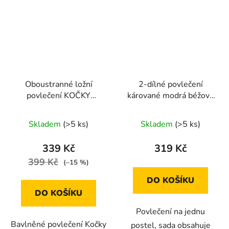
Oboustranné ložní
2-dílné povlečení
povlečení KOČKY
kárované modrá béžová
černo-bílé 140 × 200
140x200 na jednu
cm / 70 × 90 cm
postel
Skladem
(>5 ks)
Skladem
(>5 ks)
339 Kč
319 Kč
399 Kč
(–15 %)
DO KOŠÍKU
DO KOŠÍKU
Povlečení na jednu
Bavlněné povlečení Kočky
postel, sada obsahuje