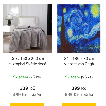
Deka 150 x 200 cm
Šála 180 x 70 cm
mikroplyš Světle šedá
Vincent van Gogh
Hvězdná noc
Skladem
(>5 ks)
Skladem
(>5 ks)
339 Kč
399 Kč
499 Kč
699 Kč
(–32 %)
(–42 %)