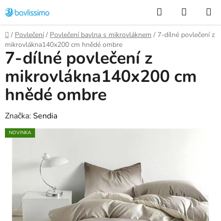
Přejít
Hledat
NÁKUP
na
KOŠÍK
obsah
Domů
/
Povlečení
/
Povlečení bavlna s mikrovláknem
/
7-dílné povlečení z
mikrovlákna140x200 cm hnědé ombre
7-dílné povlečení z
mikrovlákna140x200 cm
hnědé ombre
Značka:
Sendia
NOVINKA