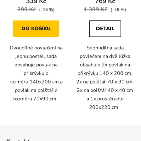
339 Kč
769 Kč
399 Kč
1 399 Kč
(–15 %)
(–45 %)
DO KOŠÍKU
DETAIL
Dvoudílné povlečení na
Sedmidílná sada
jednu postel, sada
povlečení na dvě lůžka
obsahuje povlak na
obsahuje 2x povlak na
přikrývku o
přikrývku 140 x 200 cm,
rozměru 140x200 cm a
2x na polštář 70 x 90 cm,
povlak na polštář o
2x na polštář 40 x 40 cm
rozměru 70x90 cm.
a 1x prostěradlo
200x220 cm.
Z
á