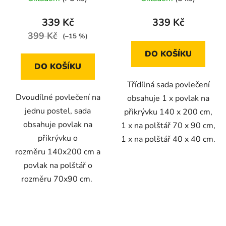
kombinaci 140 × 200
140X200+70X90+40X40
cm / 70 × 90 cm
339 Kč
339 Kč
399 Kč
(–15 %)
DO KOŠÍKU
DO KOŠÍKU
Třídílná sada povlečení
Dvoudílné povlečení na
obsahuje 1 x povlak na
jednu postel, sada
přikrývku 140 x 200 cm,
obsahuje povlak na
1 x na polštář 70 x 90 cm,
přikrývku o
1 x na polštář 40 x 40 cm.
rozměru 140x200 cm a
povlak na polštář o
rozměru 70x90 cm.