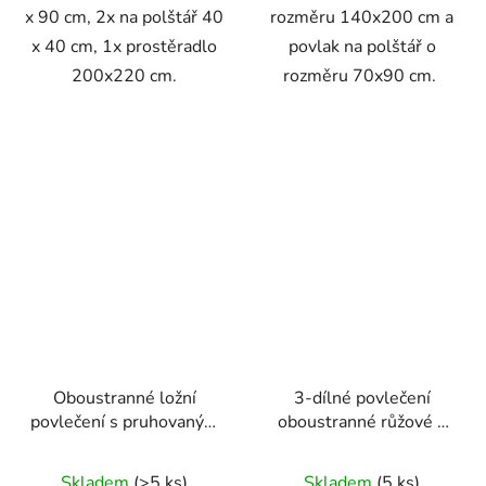
x 90 cm, 2x na polštář 40
rozměru 140x200 cm a
x 40 cm, 1x prostěradlo
povlak na polštář o
200x220 cm.
rozměru 70x90 cm.
Oboustranné ložní
3-dílné povlečení
povlečení s pruhovaným
oboustranné růžové s
a kostkovaným vzorem
modrými pruhy, větvem
v modro-tyrkysové
a králíkem
Skladem
(>5 ks)
Skladem
(5 ks)