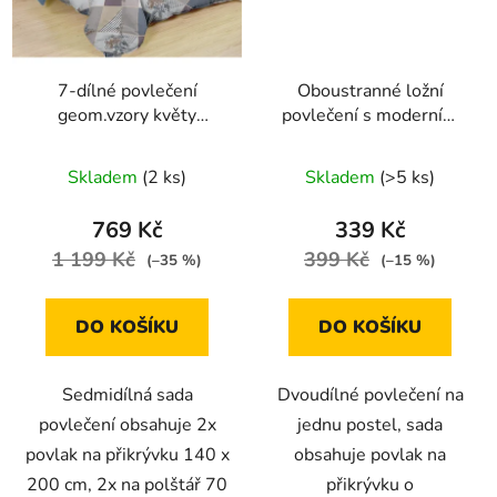
7-dílné povlečení
Oboustranné ložní
geom.vzory květy
povlečení s moderním
bavlna/mikrovlákno
vzorem 140 × 200 cm /
šedá modrá 140x200
70 × 90 cm
Skladem
(2 ks)
Skladem
(>5 ks)
na dvě postele
769 Kč
339 Kč
1 199 Kč
399 Kč
(–35 %)
(–15 %)
DO KOŠÍKU
DO KOŠÍKU
Sedmidílná sada
Dvoudílné povlečení na
povlečení obsahuje 2x
jednu postel, sada
povlak na přikrývku 140 x
obsahuje povlak na
200 cm, 2x na polštář 70
přikrývku o