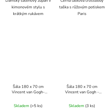
Dámský saténový župan v
Černá látková crossbody
kimonovém stylu s
taška s růžovým potiskem
krátkým rukávem
Paris
Šála 180 x 70 cm
Šála 180 x 70 cm
Vincent van Gogh-
Vincent van Gogh -
Slunečnice
Cesta s cypřišem a
hvězdou
Skladem
(>5 ks)
Skladem
(3 ks)