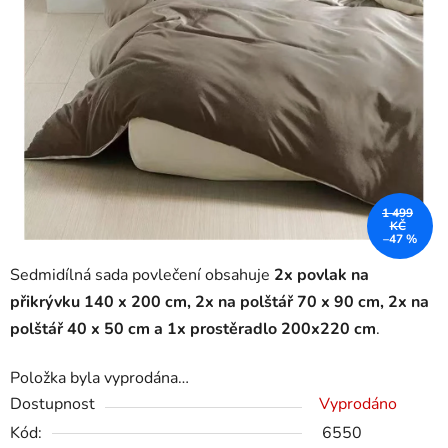
1 499
KČ
–47 %
Sedmidílná sada povlečení obsahuje
2x povlak na
přikrývku 140 x 200 cm, 2x na polštář 70 x 90 cm, 2x na
polštář 40 x 50 cm a
1x prostěradlo 200x220 cm
.
Položka byla vyprodána…
Dostupnost
Vyprodáno
Kód:
6550