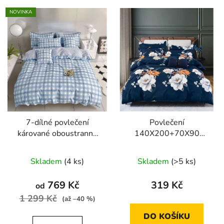
NOVINKA
7-dílné povlečení
Povlečení
kárované oboustranné
140X200+70X90
140x200 cm na dvě
modré pozadí s bílými
postele
květy
Skladem
(4 ks)
Skladem
(>5 ks)
769 Kč
319 Kč
od
1 299 Kč
(až –40 %)
DO KOŠÍKU