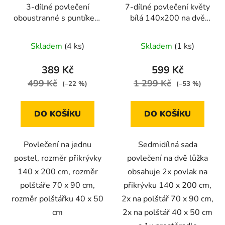
3-dílné povlečení
7-dílné povlečení květy
oboustranné s puntíkem
bílá 140x200 na dvě
140x200 šedá a zelená
postele
Skladem
(4 ks)
Skladem
(1 ks)
389 Kč
599 Kč
499 Kč
1 299 Kč
(–22 %)
(–53 %)
DO KOŠÍKU
DO KOŠÍKU
Povlečení na jednu
Sedmidílná sada
postel, rozměr přikrývky
povlečení na dvě lůžka
140 x 200 cm, rozměr
obsahuje 2x povlak na
polštáře 70 x 90 cm,
přikrývku 140 x 200 cm,
rozměr polštářku 40 x 50
2x na polštář 70 x 90 cm,
cm
2x na polštář 40 x 50 cm