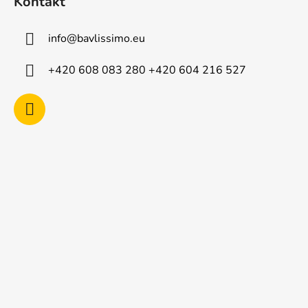
Kontakt
p
a
info
@
bavlissimo.eu
t
í
+420 608 083 280 +420 604 216 527