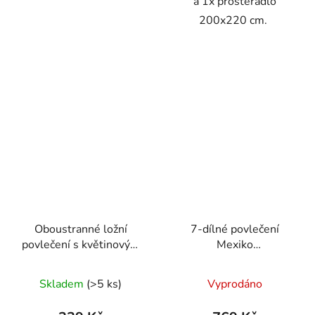
a 1x prostěradlo
200x220 cm.
Oboustranné ložní
7-dílné povlečení
povlečení s květinovým
Mexiko
motivem v pastelových
bavlna/mikrovlákno
barvách 140 × 200 cm /
modrá oranžová
Skladem
(>5 ks)
Vyprodáno
70 × 90 cm
140x200 na dvě
postele