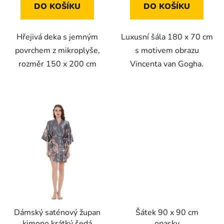
DO KOŠÍKU
DO KOŠÍKU
Hřejivá deka s jemným
Luxusní šála 180 x 70 cm
povrchem z mikroplyše,
s motivem obrazu
rozměr 150 x 200 cm
Vincenta van Gogha.
Dámský saténový župan
Šátek 90 x 90 cm
kimono krátký šedá
opasky