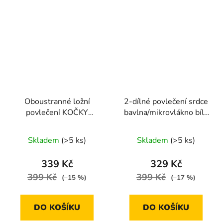
Oboustranné ložní
2-dílné povlečení srdce
povlečení KOČKY
bavlna/mikrovlákno bílá
černo-bílé 140 × 200
černá 140x200 na
cm / 70 × 90 cm
jednu postel
Skladem
(>5 ks)
Skladem
(>5 ks)
339 Kč
329 Kč
399 Kč
399 Kč
(–15 %)
(–17 %)
DO KOŠÍKU
DO KOŠÍKU