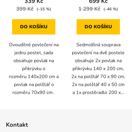
339 Kč
699 Kč
399 Kč
1 299 Kč
(–15 %)
(–46 %)
DO KOŠÍKU
DO KOŠÍKU
Dvoudílné povlečení na
Sedmidílná souprava
jednu postel, sada
povlečení na dvě postele
obsahuje povlak na
obsahuje 2x povlak na
přikrývku o
přikrývku 140 x 200 cm,
rozměru 140x200 cm a
2x na polštář 70 x 90 cm,
povlak na polštář o
2x na polštář 40 x 50 cm
rozměru 70x90 cm.
a 1x prostěradlo 200 x...
Z
á
Kontakt
p