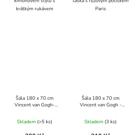
kimonovém stylu s
taška s růžovým potiskem
krátkým rukávem
Paris
Šála 180 x 70 cm
Šála 180 x 70 cm
Vincent van Gogh-
Vincent van Gogh -
Slunečnice
Cesta s cypřišem a
hvězdou
Skladem
(>5 ks)
Skladem
(3 ks)