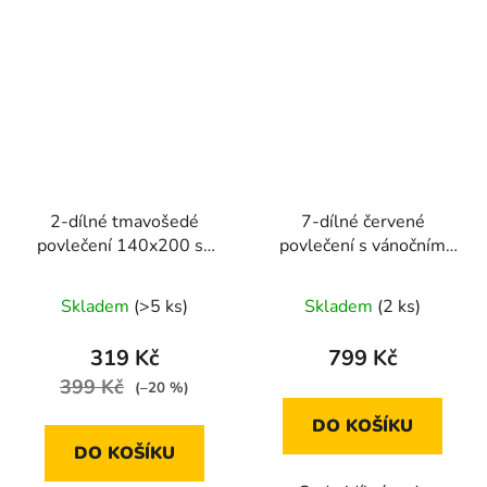
2-dílné tmavošedé
7-dílné červené
povlečení 140x200 se
povlečení s vánočním
žlutými slunečnicemi
motivem soby a darků
Skladem
(>5 ks)
Skladem
(2 ks)
319 Kč
799 Kč
399 Kč
(–20 %)
DO KOŠÍKU
DO KOŠÍKU