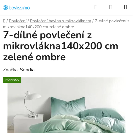
Přejít
Hledat
NÁKUP
na
KOŠÍK
obsah
Domů
/
Povlečení
/
Povlečení bavlna s mikrovláknem
/
7-dílné povlečení z
mikrovlákna140x200 cm zelené ombre
7-dílné povlečení z
mikrovlákna140x200 cm
zelené ombre
Značka:
Sendia
NOVINKA