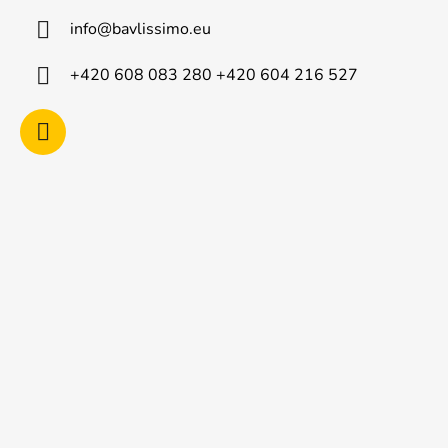
a
info
@
bavlissimo.eu
t
í
+420 608 083 280 +420 604 216 527