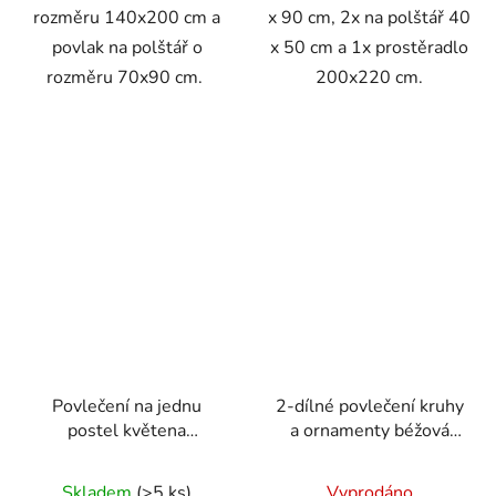
rozměru 140x200 cm a
x 90 cm, 2x na polštář 40
povlak na polštář o
x 50 cm a 1x prostěradlo
rozměru 70x90 cm.
200x220 cm.
Povlečení na jednu
2-dílné povlečení kruhy
postel květena
a ornamenty béžová
140x200/70x90 cm -
140x200 na jednu
světle šedá
postel
Skladem
(>5 ks)
Vyprodáno