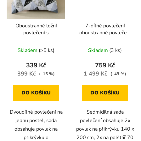
Oboustranné ložní
7-dílné povlečení
povlečení s
oboustranné povlečení
geometrickým
s puntíkem 140x200
mramorovým vzorem v
cm bílá a černá
Skladem
(>5 ks)
Skladem
(3 ks)
šedo-černé kombinaci
140 × 200 cm / 70 × 90
339 Kč
759 Kč
cm
399 Kč
1 499 Kč
(–15 %)
(–49 %)
DO KOŠÍKU
DO KOŠÍKU
Dvoudílné povlečení na
Sedmidílná sada
jednu postel, sada
povlečení obsahuje 2x
obsahuje povlak na
povlak na přikrývku 140 x
přikrývku o
200 cm, 2x na polštář 70