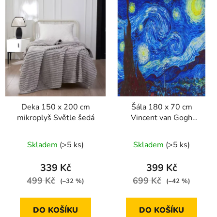
Deka 150 x 200 cm
Šála 180 x 70 cm
mikroplyš Světle šedá
Vincent van Gogh
Hvězdná noc
Skladem
(>5 ks)
Skladem
(>5 ks)
339 Kč
399 Kč
499 Kč
699 Kč
(–32 %)
(–42 %)
DO KOŠÍKU
DO KOŠÍKU