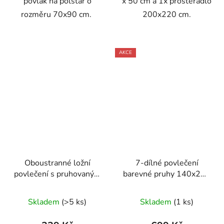
povlak na polštář o
x 50 cm a 1x prostěradlo
rozměru 70x90 cm.
200x220 cm.
AKCE
Oboustranné ložní
7-dílné povlečení
povlečení s pruhovaným
barevné pruhy 140x200
a kostkovaným vzorem
na dvě postele
v modro-tyrkysové
Skladem
(>5 ks)
Skladem
(1 ks)
kombinaci 140 × 200
cm / 70 × 90 cm