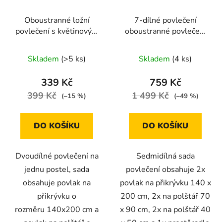
Oboustranné ložní
7-dílné povlečení
povlečení s květinovým
oboustranné povlečení
motivem v pastelových
s puntíkem 140x200
barvách 140 × 200 cm /
cm hnědá a bílá
Skladem
(>5 ks)
Skladem
(4 ks)
70 × 90 cm
339 Kč
759 Kč
399 Kč
1 499 Kč
(–15 %)
(–49 %)
DO KOŠÍKU
DO KOŠÍKU
Dvoudílné povlečení na
Sedmidílná sada
jednu postel, sada
povlečení obsahuje 2x
obsahuje povlak na
povlak na přikrývku 140 x
přikrývku o
200 cm, 2x na polštář 70
rozměru 140x200 cm a
x 90 cm, 2x na polštář 40