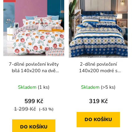
7-dílné povlečení květy
2-dílné povlečení
bílá 140x200 na dvě
140x200 modré s
postele
ornamentem a pruhem
Skladem
(1 ks)
Skladem
(>5 ks)
599 Kč
319 Kč
1 299 Kč
(–53 %)
DO KOŠÍKU
DO KOŠÍKU