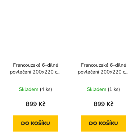
Francouzské 6-dílné
Francouzské 6-dílné
povlečení 200x220 cm
povlečení 200x220 cm
(bílá se vzorem květin)
(šedá s rostlinnými
motivy)
Skladem
(4 ks)
Skladem
(1 ks)
899 Kč
899 Kč
DO KOŠÍKU
DO KOŠÍKU