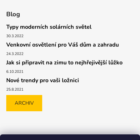
Blog
Typy moderních solárních světel
30.3.2022
Venkovní osvětlení pro Váš dům a zahradu
24.3.2022
Jak si připravit na zimu to nejhřejivější lůžko
6.10.2021
Nové trendy pro vaši ložnici
25.8.2021
ARCHIV
Shoptet.cz
GLAMI.CZ
FAVI.CZ
Heureka
BIANO.CZ