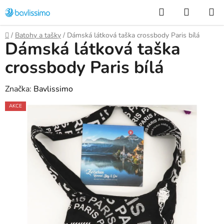
Přejít
Hledat
NÁKUP
na
KOŠÍK
obsah
Domů
/
Batohy a tašky
/
Dámská látková taška crossbody Paris bílá
Dámská látková taška
crossbody Paris bílá
Značka:
Bavlissimo
AKCE