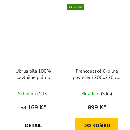
NOVINKA
Ubrus bílá 100%
Francouzské 6-dílné
bavlněné plátno
povlečení 200x220 cm
(světle béžová se vzory
větví)
Skladem
(1 ks)
Skladem
(3 ks)
169 Kč
899 Kč
od
DETAIL
DO KOŠÍKU