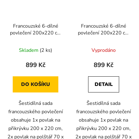
Francouzské 6-dílné
Francouzské 6-dílné
povlečení 200x220 cm
povlečení 200x220 cm
(šedá s motivem květů)
(tmavě šedá s motivy
listů)
Skladem
(2 ks)
Vyprodáno
899 Kč
899 Kč
DO KOŠÍKU
DETAIL
Šestidílná sada
Šestidílná sada
francouzského povlečení
francouzského povlečení
obsahuje 1x povlak na
obsahuje 1x povlak na
přikrývku 200 x 220 cm,
přikrývku 200 x 220 cm,
2x povlak na polštář 70 x
2x povlak na polštář 70 x