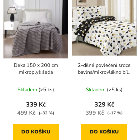
Deka 150 x 200 cm
2-dílné povlečení srdce
mikroplyš šedá
bavlna/mikrovlákno bílá
černá 140x200 na
jednu postel
Skladem
(>5 ks)
Skladem
(>5 ks)
339 Kč
329 Kč
499 Kč
399 Kč
(–32 %)
(–17 %)
DO KOŠÍKU
DO KOŠÍKU