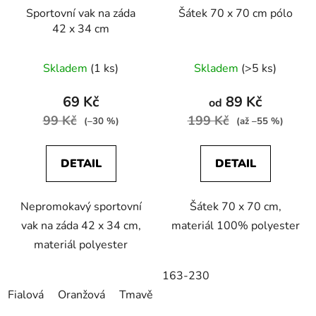
Sportovní vak na záda
Šátek 70 x 70 cm pólo
42 x 34 cm
Průměrné
Skladem
(1 ks)
Skladem
(>5 ks)
hodnocení
produktu
69 Kč
89 Kč
od
je
99 Kč
199 Kč
(–30 %)
(až –55 %)
5,0
z
DETAIL
DETAIL
5
hvězdiček.
Nepromokavý sportovní
Šátek 70 x 70 cm,
vak na záda 42 x 34 cm,
materiál 100% polyester
materiál polyester
163-230
Fialová
Oranžová
Tmavě modrá