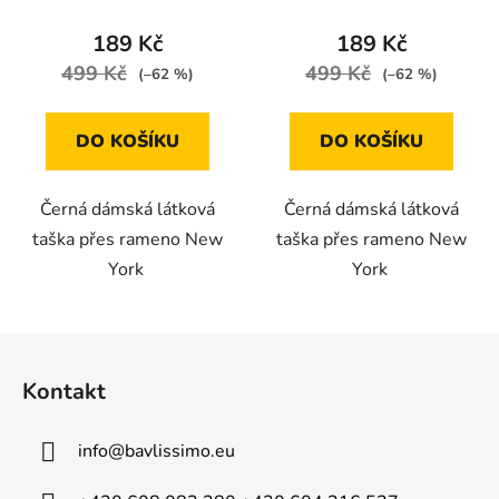
189 Kč
189 Kč
499 Kč
499 Kč
(–62 %)
(–62 %)
DO KOŠÍKU
DO KOŠÍKU
Černá dámská látková
Černá dámská látková
taška přes rameno New
taška přes rameno New
York
York
Z
á
Kontakt
p
a
info
@
bavlissimo.eu
t
í