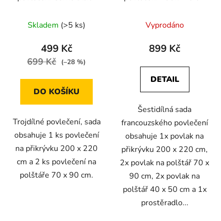
čtverce a hvězdy
(tmavě šedá s motivy
200x220 cm
listů)
Skladem
(>5 ks)
Vyprodáno
499 Kč
899 Kč
699 Kč
(–28 %)
DETAIL
DO KOŠÍKU
Šestidílná sada
Trojdílné povlečení, sada
francouzského povlečení
obsahuje 1 ks povlečení
obsahuje 1x povlak na
na přikrývku 200 x 220
přikrývku 200 x 220 cm,
cm a 2 ks povlečení na
2x povlak na polštář 70 x
polštáře 70 x 90 cm.
90 cm, 2x povlak na
polštář 40 x 50 cm a 1x
prostěradlo...