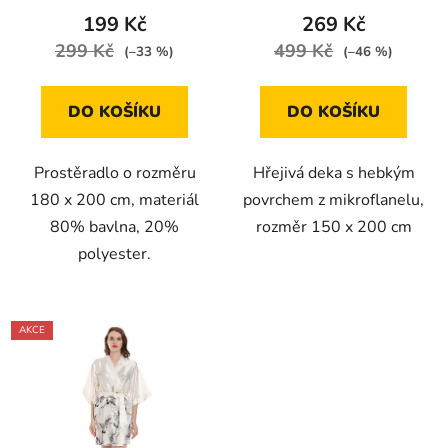
199 Kč
269 Kč
299 Kč
499 Kč
(–33 %)
(–46 %)
DO KOŠÍKU
DO KOŠÍKU
Prostěradlo o rozměru
Hřejivá deka s hebkým
180 x 200 cm, materiál
povrchem z mikroflanelu,
80% bavlna, 20%
rozměr 150 x 200 cm
polyester.
AKCE