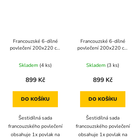
Francouzské 6-dílné
Francouzské 6-dílné
povlečení 200x220 cm
povlečení 200x220 cm
(bílá se vzorem květin)
(světle béžová se vzory
větví)
Skladem
(4 ks)
Skladem
(3 ks)
899 Kč
899 Kč
DO KOŠÍKU
DO KOŠÍKU
Šestidílná sada
Šestidílná sada
francouzského povlečení
francouzského povlečení
obsahuje 1x povlak na
obsahuje 1x povlak na