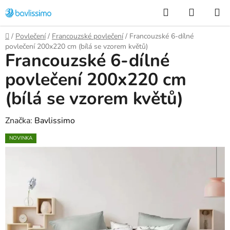
Přejít
Hledat
NÁKUP
na
KOŠÍK
obsah
Domů
/
Povlečení
/
Francouzské povlečení
/
Francouzské 6-dílné
povlečení 200x220 cm (bílá se vzorem květů)
Francouzské 6-dílné
povlečení 200x220 cm
(bílá se vzorem květů)
Značka:
Bavlissimo
NOVINKA