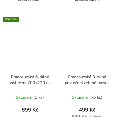
NOVINKA
Francouzské 6-dílné
Francouzské 3-dílné
povlečení 200x220 cm
povlečení zelené pozadí
(bílá s vintage vzorem
s bílými květy 200x220
listů)
cm
Skladem
(1 ks)
Skladem
(>5 ks)
899 Kč
499 Kč
699 Kč
(–28 %)