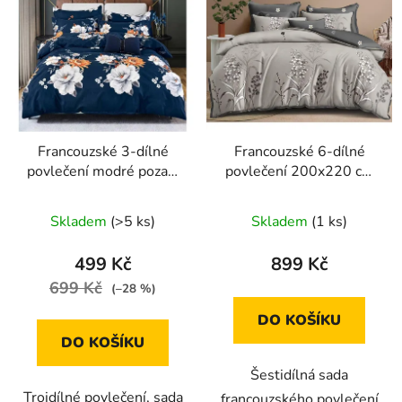
Francouzské 3-dílné
Francouzské 6-dílné
povlečení modré pozadí
povlečení 200x220 cm
s bílými květy 200x220
(šedá s rostlinnými
cm
motivy)
Skladem
(>5 ks)
Skladem
(1 ks)
499 Kč
899 Kč
699 Kč
(–28 %)
DO KOŠÍKU
DO KOŠÍKU
Šestidílná sada
Trojdílné povlečení, sada
francouzského povlečení