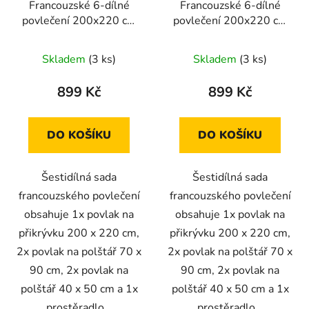
Francouzské 6-dílné
Francouzské 6-dílné
povlečení 200x220 cm
povlečení 200x220 cm
(bílá s akvarelovými
(mramorový vzor)
listy)
Skladem
(3 ks)
Skladem
(3 ks)
899 Kč
899 Kč
DO KOŠÍKU
DO KOŠÍKU
Šestidílná sada
Šestidílná sada
francouzského povlečení
francouzského povlečení
obsahuje 1x povlak na
obsahuje 1x povlak na
přikrývku 200 x 220 cm,
přikrývku 200 x 220 cm,
2x povlak na polštář 70 x
2x povlak na polštář 70 x
90 cm, 2x povlak na
90 cm, 2x povlak na
polštář 40 x 50 cm a 1x
polštář 40 x 50 cm a 1x
prostěradlo...
prostěradlo...