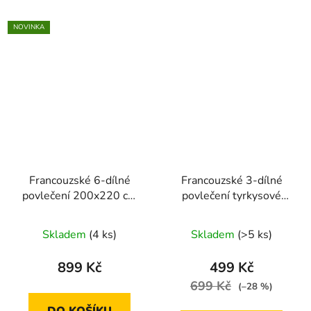
NOVINKA
Francouzské 6-dílné
Francouzské 3-dílné
povlečení 200x220 cm
povlečení tyrkysové
(tyrkysová se vzorem
pozadí s geometrickými
listů)
vzory 200x220 cm
Skladem
(4 ks)
Skladem
(>5 ks)
899 Kč
499 Kč
699 Kč
(–28 %)