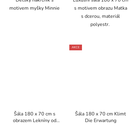
Dětský nákrčník s
Luxusní šála 180 x 70 cm
motivem myšky Minnie
s motivem obrazu Matka
s dcerou, materiál
polyestr.
AKCE
Šála 180 x 70 cm s
Šála 180 x 70 cm Klimt
obrazem Lekníny od
Die Erwartung
Clauda Moneta