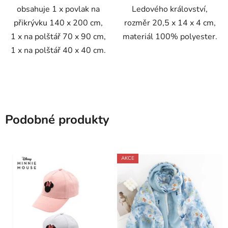
obsahuje 1 x povlak na
Ledového království,
přikrývku 140 x 200 cm,
rozměr 20,5 x 14 x 4 cm,
1 x na polštář 70 x 90 cm,
materiál 100% polyester.
1 x na polštář 40 x 40 cm.
Podobné produkty
AKCE