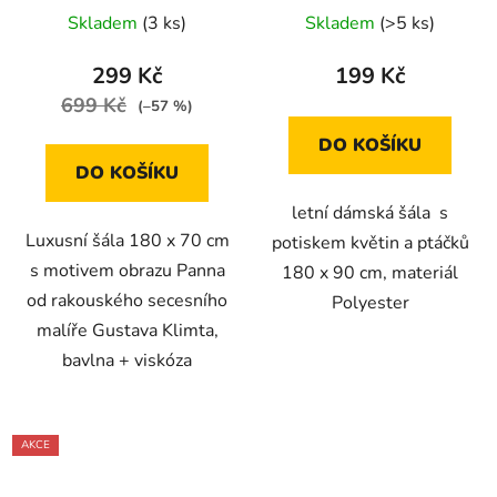
Skladem
(3 ks)
Skladem
(>5 ks)
299 Kč
199 Kč
699 Kč
(–57 %)
DO KOŠÍKU
DO KOŠÍKU
letní dámská šála s
Luxusní šála 180 x 70 cm
potiskem květin a ptáčků
s motivem obrazu Panna
180 x 90 cm, materiál
od rakouského secesního
Polyester
malíře Gustava Klimta,
bavlna + viskóza
AKCE