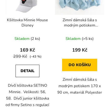
Kšiltovka Minnie Mouse
Zimní dámská šála s
Disney
modrým potiskem
květiny 170 x 90 cm
Skladem
(2 ks)
Skladem
(>5 ks)
169 Kč
199 Kč
299 Kč
(–43 %)
DO KOŠÍKU
DETAIL
Zimní dámská šála s
Dívčí kšiltovka SETINO
modrým potiskem 170 x
Minnie. Velikosti: 56,
90 cm, materiál Polyester
58. Dívčí junior kšiltovka
od firmy Setino s regulací