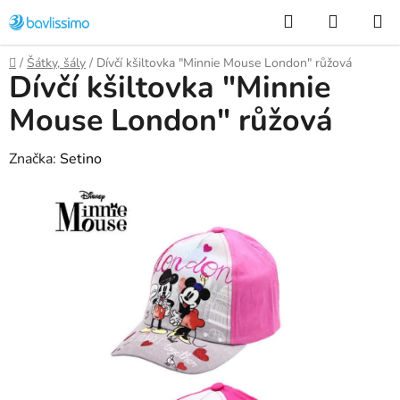
Přejít
Hledat
NÁKUP
na
KOŠÍK
obsah
Domů
/
Šátky, šály
/
Dívčí kšiltovka "Minnie Mouse London" růžová
Dívčí kšiltovka "Minnie
Mouse London" růžová
Značka:
Setino