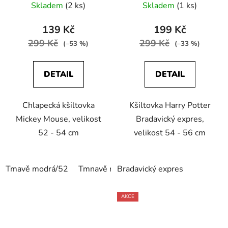
Skladem
(2 ks)
Skladem
(1 ks)
139 Kč
199 Kč
299 Kč
299 Kč
(–53 %)
(–33 %)
DETAIL
DETAIL
Chlapecká kšiltovka
Kšiltovka Harry Potter
Mickey Mouse, velikost
Bradavický expres,
52 - 54 cm
velikost 54 - 56 cm
Tmavě modrá/52
Tmnavě modrá/56
Bradavický expres
Světle modrá/52
AKCE