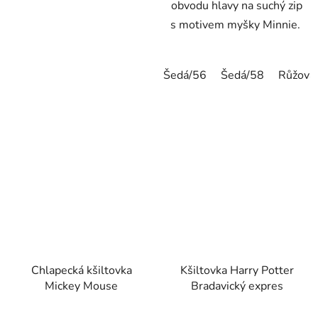
obvodu hlavy na suchý zip
s motivem myšky Minnie.
Šedá/56
Šedá/58
Růžová
Chlapecká kšiltovka
Kšiltovka Harry Potter
Mickey Mouse
Bradavický expres