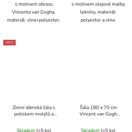
s motivem obrazu
s motivem olejové malby
Vincenta van Gogha,
lekníny, materiál:
materiál: vlna+polyester.
polyester a vlna.
AKCE
Zimní dámská šála s
Šála 180 x 70 cm
potiskem motýlů a
Vincent van Gogh
květin 170 x 90 cm
Hvězdná noc
Skladem
(>5 ks)
Skladem
(>5 ks)