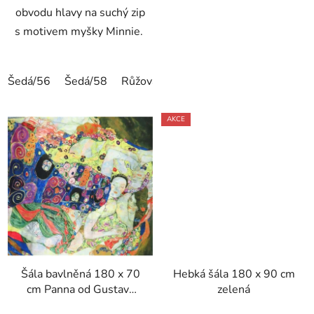
obvodu hlavy na suchý zip
s motivem myšky Minnie.
Šedá/56
Šedá/58
Růžová/58
AKCE
Šála bavlněná 180 x 70
Hebká šála 180 x 90 cm
cm Panna od Gustava
zelená
Klimta