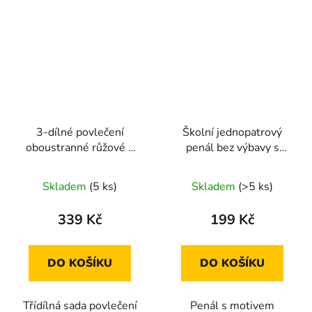
3-dílné povlečení
Školní jednopatrový
oboustranné růžové s
penál bez výbavy s
modrými pruhy, větvem
motivem Frozen Ledové
a králíkem
Království
Skladem
(5 ks)
Skladem
(>5 ks)
140X200+70X90+40X40
339 Kč
199 Kč
DO KOŠÍKU
DO KOŠÍKU
Třídílná sada povlečení
Penál s motivem