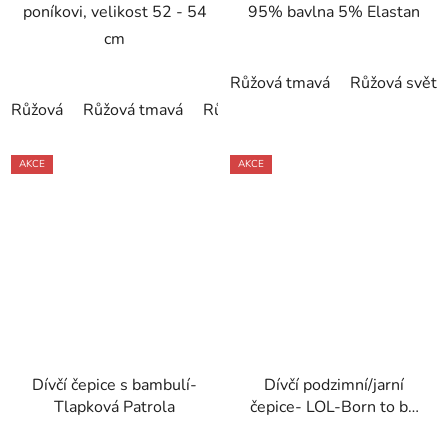
poníkovi, velikost 52 - 54
95% bavlna 5% Elastan
cm
Růžová tmavá
Růžová světl
Růžová
Růžová tmavá
Růžová světlá
AKCE
AKCE
Dívčí čepice s bambulí-
Dívčí podzimní/jarní
Tlapková Patrola
čepice- LOL-Born to be
bad