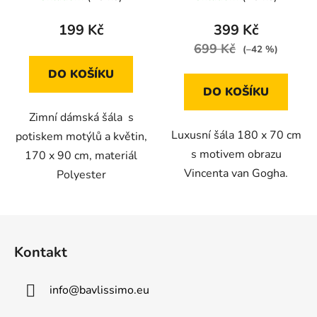
199 Kč
399 Kč
699 Kč
(–42 %)
DO KOŠÍKU
DO KOŠÍKU
Zimní dámská šála s
Luxusní šála 180 x 70 cm
potiskem motýlů a květin,
s motivem obrazu
170 x 90 cm, materiál
Vincenta van Gogha.
Polyester
Z
á
Kontakt
p
a
info
@
bavlissimo.eu
t
í