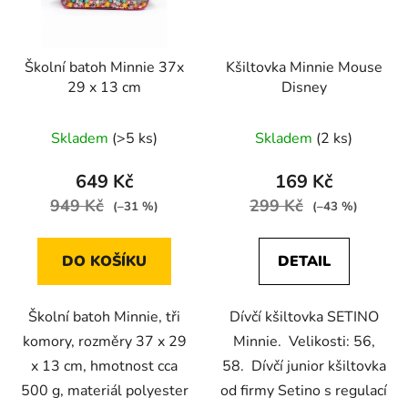
Školní batoh Minnie 37x
Kšiltovka Minnie Mouse
29 x 13 cm
Disney
Skladem
(>5 ks)
Skladem
(2 ks)
649 Kč
169 Kč
949 Kč
299 Kč
(–31 %)
(–43 %)
DO KOŠÍKU
DETAIL
Školní batoh Minnie, tři
Dívčí kšiltovka SETINO
komory, rozměry 37 x 29
Minnie. Velikosti: 56,
x 13 cm, hmotnost cca
58. Dívčí junior kšiltovka
500 g, materiál polyester
od firmy Setino s regulací