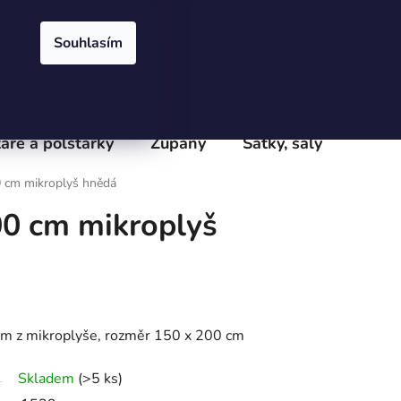
Přihlášení
Registrace
obchodu
Velkoobchod
Podmínky ochrany osobních údajů
e
Souhlasím
PRÁZDNÝ KOŠÍK
NÁKUPNÍ
KOŠÍK
áře a polštářky
Župany
Šátky, šály
Batoh
 cm mikroplyš hnědá
00 cm mikroplyš
em z mikroplyše, rozměr 150 x 200 cm
Skladem
(>5 ks)