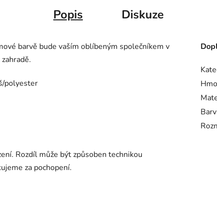
Popis
Diskuze
mové barvě bude vaším oblíbeným společníkem v
Dopl
 zahradě.
Kate
š/polyester
Hmo
Mate
Barv
Roz
ení. Rozdíl může být způsoben technikou
kujeme za pochopení.