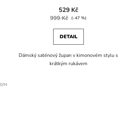
529 Kč
999 Kč
(–47 %)
DETAIL
Dámský saténový župan v kimonovém stylu s
krátkým rukávem
0/M