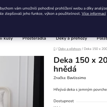
Obchodní podmínky
Kontaktní formulář
Hodnocení 
abychom vám umožnili pohodlné prohlížení webu a díky analýz
e zlepšovali jeho funkce, výkon a použitelnost.
Více informací
í kusy
Prostěradla
Deky a přehozy
Polšt
Domů
/
Deky a přehozy
/
Deka 150 x 200
Deka 150 x 2
hnědá
Značka:
Bavlissimo
Hřejivá deka s jemným povrch
Dostupnost