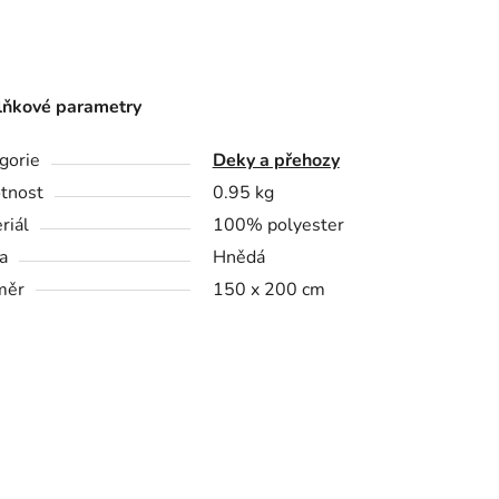
ňkové parametry
gorie
Deky a přehozy
tnost
0.95 kg
riál
100% polyester
a
Hnědá
měr
150 x 200 cm