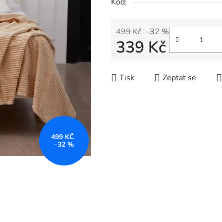
Kód:
499 Kč
–32 %
339 Kč
Měrná cena:
Tisk
Zeptat se
499 KČ
–32 %