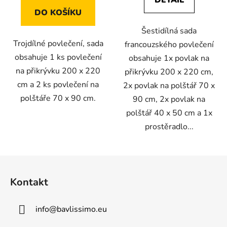
DETAIL
DO KOŠÍKU
Šestidílná sada
Trojdílné povlečení, sada
francouzského povlečení
obsahuje 1 ks povlečení
obsahuje 1x povlak na
na přikrývku 200 x 220
přikrývku 200 x 220 cm,
cm a 2 ks povlečení na
2x povlak na polštář 70 x
polštáře 70 x 90 cm.
90 cm, 2x povlak na
polštář 40 x 50 cm a 1x
prostěradlo...
Z
á
Kontakt
p
a
info
@
bavlissimo.eu
t