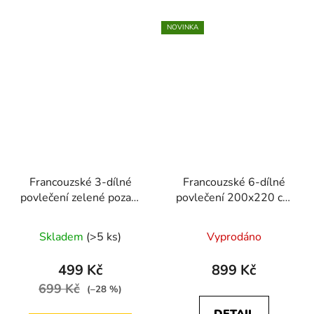
NOVINKA
Francouzské 3-dílné
Francouzské 6-dílné
povlečení zelené pozadí
povlečení 200x220 cm
s bílými květy 200x220
(tmavě šedá s motivy
cm
listů)
Skladem
(>5 ks)
Vyprodáno
499 Kč
899 Kč
699 Kč
(–28 %)