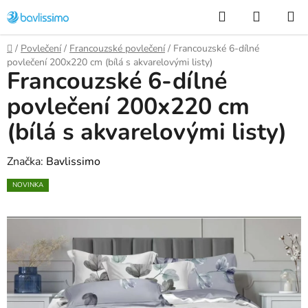
Přejít
Hledat
NÁKUP
na
KOŠÍK
obsah
Domů
/
Povlečení
/
Francouzské povlečení
/
Francouzské 6-dílné
povlečení 200x220 cm (bílá s akvarelovými listy)
Francouzské 6-dílné
povlečení 200x220 cm
(bílá s akvarelovými listy)
Značka:
Bavlissimo
NOVINKA