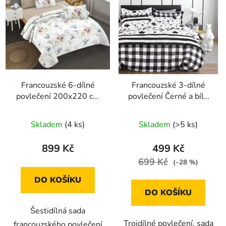
Francouzské 6-dílné
Francouzské 3-dílné
povlečení 200x220 cm
povlečení Černé a bílé
(bílá se vzorem květin)
čtverce a hvězdy
200x220 cm
Skladem
(4 ks)
Skladem
(>5 ks)
899 Kč
499 Kč
699 Kč
(–28 %)
DO KOŠÍKU
DO KOŠÍKU
Šestidílná sada
Trojdílné povlečení, sada
francouzského povlečení