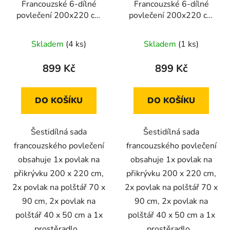
Francouzské 6-dílné
Francouzské 6-dílné
povlečení 200x220 cm
povlečení 200x220 cm
(tyrkysová se vzorem
(šedá s rostlinnými
listů)
motivy)
Skladem
(4 ks)
Skladem
(1 ks)
899 Kč
899 Kč
DO KOŠÍKU
DO KOŠÍKU
Šestidílná sada
Šestidílná sada
francouzského povlečení
francouzského povlečení
obsahuje 1x povlak na
obsahuje 1x povlak na
přikrývku 200 x 220 cm,
přikrývku 200 x 220 cm,
2x povlak na polštář 70 x
2x povlak na polštář 70 x
90 cm, 2x povlak na
90 cm, 2x povlak na
polštář 40 x 50 cm a 1x
polštář 40 x 50 cm a 1x
prostěradlo...
prostěradlo...