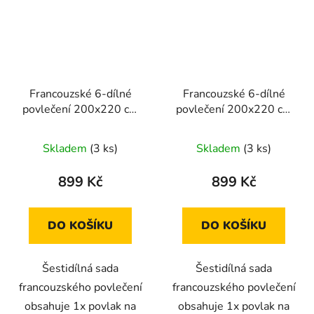
Francouzské 6-dílné
Francouzské 6-dílné
povlečení 200x220 cm
povlečení 200x220 cm
(světle béžová se vzory
(bílá se vzorem květů)
větví)
Skladem
(3 ks)
Skladem
(3 ks)
899 Kč
899 Kč
DO KOŠÍKU
DO KOŠÍKU
Šestidílná sada
Šestidílná sada
francouzského povlečení
francouzského povlečení
obsahuje 1x povlak na
obsahuje 1x povlak na