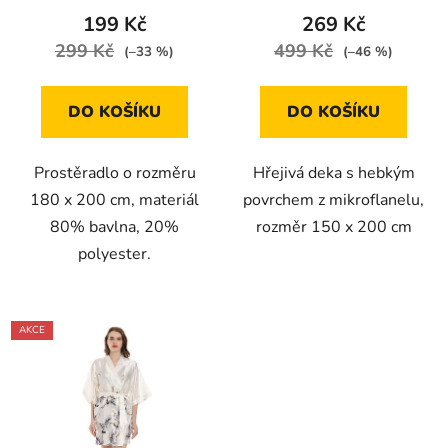
199 Kč
269 Kč
299 Kč
499 Kč
(–33 %)
(–46 %)
DO KOŠÍKU
DO KOŠÍKU
Prostěradlo o rozměru
Hřejivá deka s hebkým
180 x 200 cm, materiál
povrchem z mikroflanelu,
80% bavlna, 20%
rozměr 150 x 200 cm
polyester.
AKCE