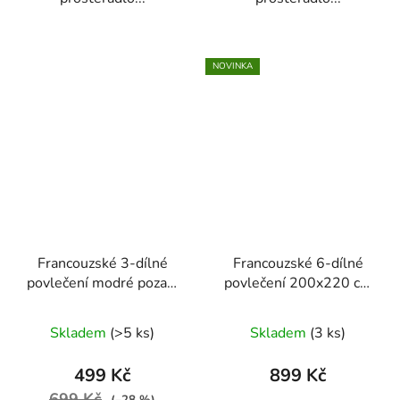
NOVINKA
Francouzské 3-dílné
Francouzské 6-dílné
povlečení modré pozadí
povlečení 200x220 cm
s bílými květy 200x220
(mramorový vzor)
cm
Skladem
(>5 ks)
Skladem
(3 ks)
499 Kč
899 Kč
699 Kč
(–28 %)