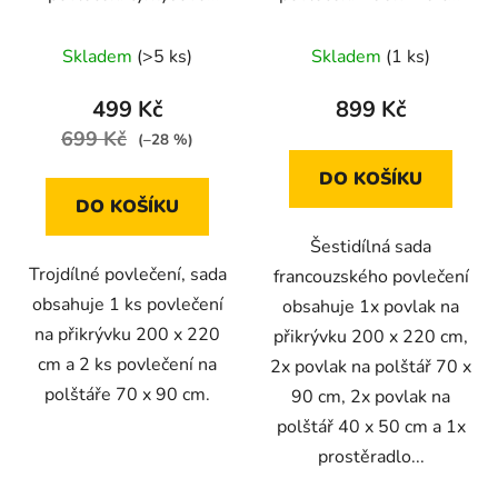
pozadí s geometrickými
(bílá s vintage vzorem
vzory 200x220 cm
listů)
Skladem
(>5 ks)
Skladem
(1 ks)
499 Kč
899 Kč
699 Kč
(–28 %)
DO KOŠÍKU
DO KOŠÍKU
Šestidílná sada
Trojdílné povlečení, sada
francouzského povlečení
obsahuje 1 ks povlečení
obsahuje 1x povlak na
na přikrývku 200 x 220
přikrývku 200 x 220 cm,
cm a 2 ks povlečení na
2x povlak na polštář 70 x
polštáře 70 x 90 cm.
90 cm, 2x povlak na
polštář 40 x 50 cm a 1x
prostěradlo...