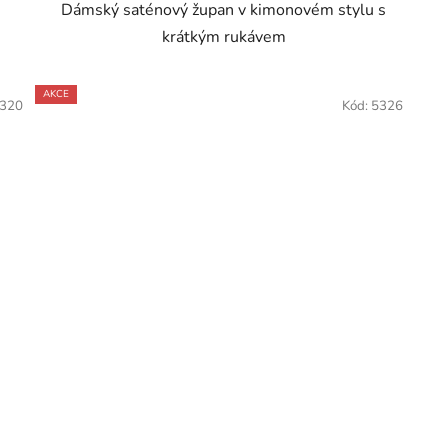
Dámský saténový župan v kimonovém stylu s
krátkým rukávem
AKCE
320
Kód:
5326