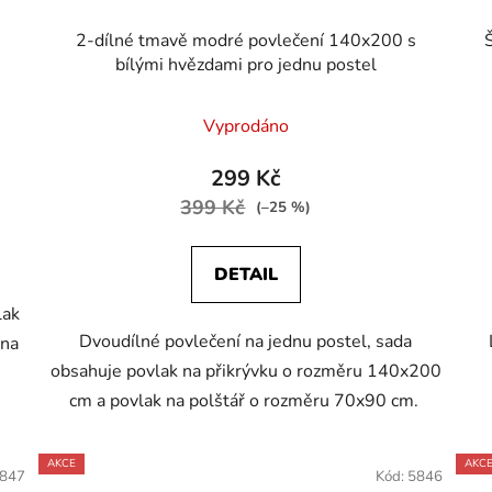
2-dílné tmavě modré povlečení 140x200 s
bílými hvězdami pro jednu postel
Vyprodáno
299 Kč
399 Kč
(–25 %)
DETAIL
lak
Dvoudílné povlečení na jednu postel, sada
 na
obsahuje povlak na přikrývku o rozměru 140x200
cm a povlak na polštář o rozměru 70x90 cm.
AKCE
AKC
847
Kód:
5846