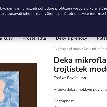
Obchodní podmínky
Kontaktní formulář
Hodnocení 
abychom vám umožnili pohodlné prohlížení webu a díky analýz
e zlepšovali jeho funkce, výkon a použitelnost.
Více informací
í kusy
Prostěradla
Deky a přehozy
Polšt
Domů
/
Deky a přehozy
/
Deka mikroflane
Deka mikrofla
trojlístek mod
Značka:
Bavlissimo
Hřejivá deka s hebkým povrche
Dostupnost