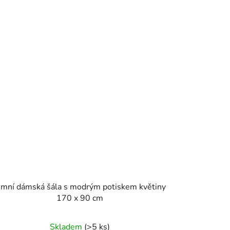
imní dámská šála s modrým potiskem květiny
170 x 90 cm
Skladem
(>5 ks)