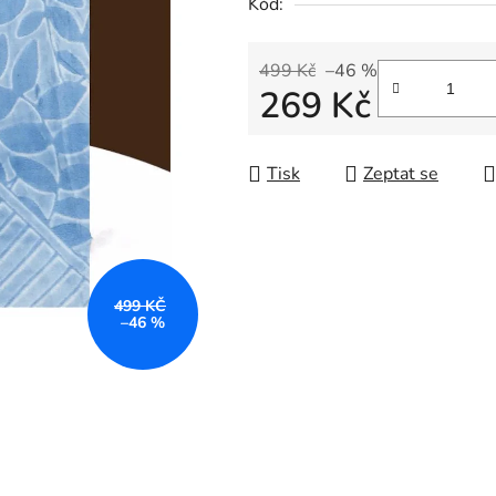
Kód:
499 Kč
–46 %
269 Kč
Měrná cena:
Tisk
Zeptat se
499 KČ
–46 %